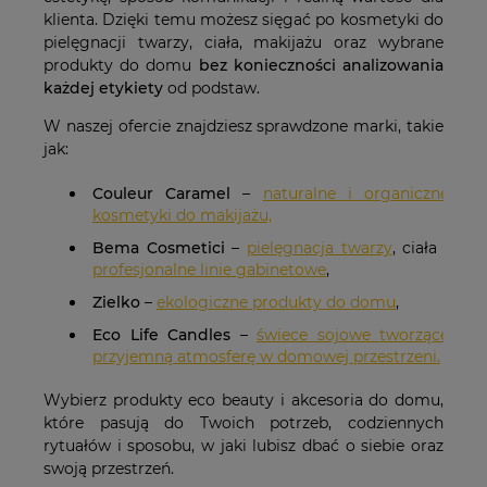
klienta. Dzięki temu możesz sięgać po kosmetyki do
pielęgnacji twarzy, ciała, makijażu oraz wybrane
produkty do domu
bez konieczności analizowania
każdej etykiety
od podstaw.
W naszej ofercie znajdziesz sprawdzone marki, takie
jak:
Couleur Caramel
–
naturalne i organiczne
kosmetyki do makijażu,
Bema Cosmetici
–
pielęgnacja twarzy
, ciała i
profesjonalne linie gabinetowe
,
Zielko
–
ekologiczne produkty do domu
,
Eco Life Candles
–
świece sojowe tworzące
przyjemną atmosferę w domowej przestrzeni.
Wybierz produkty eco beauty i akcesoria do domu,
które pasują do Twoich potrzeb, codziennych
rytuałów i sposobu, w jaki lubisz dbać o siebie oraz
swoją przestrzeń.