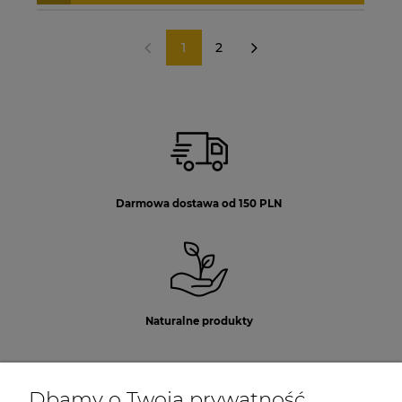
1
2
«
»
Darmowa dostawa od 150 PLN
Naturalne produkty
Dbamy o Twoją prywatność