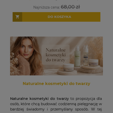
68,00 zł
68,00 zł
Najniższa cena:
Najniższa cena:
DO KOSZYKA
DO KOSZYKA
Naturalne kosmetyki do twarzy
Naturalne kosmetyki do twarzy
to propozycja dla
osób, które chcą budować codzienną pielęgnację w
bardziej świadomy i przemyślany sposób. W tej