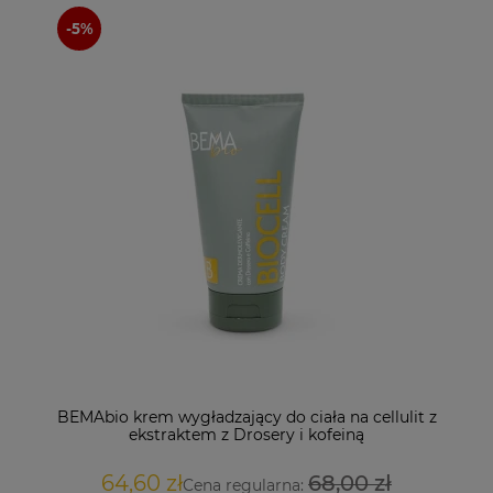
leur
BEMAbio krem wygładzający do ciała na cellulit z
BEMAbio krem ujędrniający do ciała z Centellą
Nat
BE
P
Azjatycką i ekstraktem z pestek dyni 150 ml
ekstraktem z Drosery i kofeiną
A
64,60 zł
64,60 zł
68,00 zł
68,00 zł
Cena regularna:
Cena regularna: