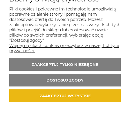
Pliki cookies i pokrewne im technologie umożliwiają
Korzystne ceny
poprawne działanie strony i pomagają nam
dostosować ofertę do Twoich potrzeb. Możesz
zaakceptować wykorzystanie przez nas wszystkich tych
plików i przejść do sklepu lub dostosować użycie
plików do swoich preferencji, wybierając opcję
"Dostosuj zgody".
Więcej o plikach cookies przeczytasz w naszej Polityce
Szybka wysyłka
prywatności.
ZAAKCEPTUJ TYLKO NIEZBĘDNE
DOSTOSUJ ZGODY
Sprawdzona jakość
ZAAKCEPTUJ WSZYSTKIE
Kosmetyki Naturalne - Sklep Couleur
Caramel
Chcesz
usunąć szkodliwe substancje
ze swoich produktów