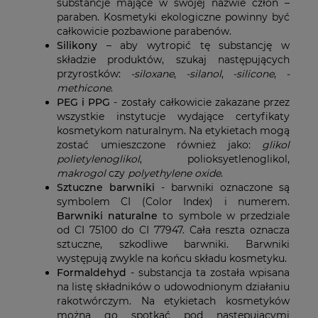
substancje mające w swojej nazwie człon –
paraben. Kosmetyki ekologiczne powinny być
całkowicie pozbawione parabenów.
Silikony
– aby wytropić tę substancję w
składzie produktów, szukaj następujących
przyrostków:
-siloxane
,
-silanol
,
-silicone
,
-
methicone
.
PEG i PPG
- zostały całkowicie zakazane przez
wszystkie instytucje wydające certyfikaty
kosmetykom naturalnym. Na etykietach mogą
zostać umieszczone również jako:
glikol
polietylenoglikol
, polioksyetlenoglikol,
makrogol
czy
polyethylene oxide
.
Sztuczne barwniki
- barwniki oznaczone są
symbolem CI (Color Index) i numerem.
Barwniki naturalne
to symbole w przedziale
od CI 75100 do CI 77947. Cała reszta oznacza
sztuczne, szkodliwe barwniki. Barwniki
występują zwykle na końcu składu kosmetyku.
Formaldehyd
- substancja ta została wpisana
na listę składników o udowodnionym działaniu
rakotwórczym. Na etykietach kosmetyków
można go spotkać pod następującymi