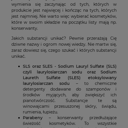
wymienia się zaczynając od tych, których w
produkcie jest najwięcej i kończąc na tych, których
jest najmniej. Nie warto więc wybierać kosmetyków,
które w swoim składzie na początku listy mają np.
konserwanty.
Jakich substancji unikać? Pewnie przerażają Cię
dziwne nazwy i ogrom nowej wiedzy. Nie martw się,
zaraz dowiesz się, czego szukać i których substancji
unikać.
SLS oraz SLES - Sodium Lauryl Sulfate (SLS)
czyli laurylosiarczan sodu oraz Sodium
Laureth Sulfate (SLES) etoksylowany
laurylosiarczan sodu
– to chemiczne
detergenty dodawane do szamponów i
środków myjących, aby zwiększyć ich
pianotwórczość. Substancje te są
winowajcami przesuszonej skóry, świądu,
rumienia, łupieżu.
Parabeny
– konserwanty przedłużające
świeżość kosmetyków. To wszystkie