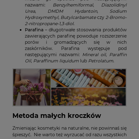
nazwami:
Benzylhemiformal
,
Diazolidinyl
Urea
,
DMDM Hydantoin
,
Sodium
Hydroxymethyl
,
Butylcarbamate
czy
2-Bromo-
2-nitropropane-1,3-diol
.
Parafina
– długotrwałe stosowania produktów
zawierających parafinę powoduje rozszerzenie
porów i gromadzących się w nich
zaskórników. Parafina występuje pod
następującymi nazwami:
Mineral oil
,
Paraffin
Oil
,
Paraffinum liquidum
lub
Petrolatum
.
Metoda małych kroczków
Zmieniając kosmetyki na naturalne, nie powinnaś się
śpieszyć. Nie warto też wyrzucać od razu wszystkich