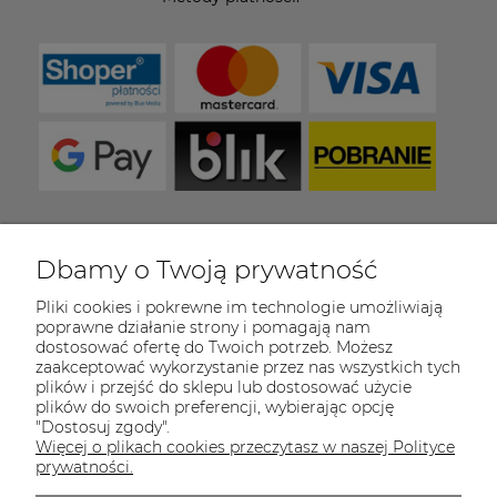
Dbamy o Twoją prywatność
COULEUR CARAMEL
Pliki cookies i pokrewne im technologie umożliwiają
Zapraszamy do kontaktu od poniedziałku do
poprawne działanie strony i pomagają nam
piątku w godzinach 8:00 - 16:00
dostosować ofertę do Twoich potrzeb. Możesz
zaakceptować wykorzystanie przez nas wszystkich tych
Tel.:
512-985-884
plików i przejść do sklepu lub dostosować użycie
plików do swoich preferencji, wybierając opcję
E-mail:
sklep@couleurcaramel.pl
"Dostosuj zgody".
Więcej o plikach cookies przeczytasz w naszej Polityce
Zapisz się do 
newslettera
prywatności.