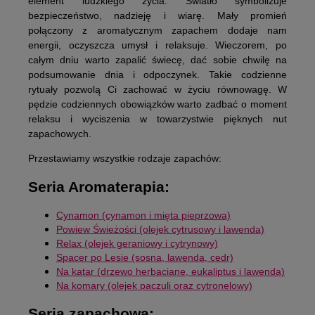
element ludzkiego życia. Światło symbolizuje
bezpieczeństwo, nadzieję i wiarę. Mały promień
połączony z aromatycznym zapachem dodaje nam
energii, oczyszcza umysł i relaksuje. Wieczorem, po
całym dniu warto zapalić świecę, dać sobie chwilę na
podsumowanie dnia i odpoczynek. Takie codzienne
rytuały pozwolą Ci zachować w życiu równowagę. W
pędzie codziennych obowiązków warto zadbać o moment
relaksu i wyciszenia w towarzystwie pięknych nut
zapachowych.
Przestawiamy wszystkie rodzaje zapachów:
Seria Aromaterapia:
Cynamon (cynamon i mięta pieprzowa)
Powiew Świeżości (olejek cytrusowy i lawenda)
Relax (olejek geraniowy i cytrynowy)
Spacer po Lesie (sosna, lawenda, cedr)
Na katar (drzewo herbaciane, eukaliptus i lawenda)
Na komary (olejek paczuli oraz cytronelowy)
Seria zapachowa: