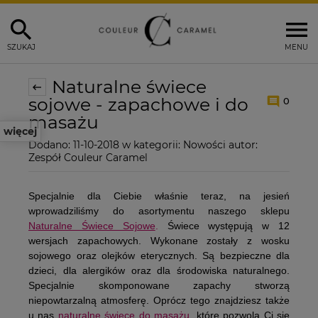
SZUKAJ
MENU
Naturalne świece
sojowe - zapachowe i do
0
masażu
więcej
Dodano:
11-10-2018
w kategorii:
Nowości
autor:
Zespół Couleur Caramel
Specjalnie dla Ciebie właśnie teraz, na jesień
wprowadziliśmy do asortymentu naszego sklepu
Naturalne Świece Sojowe
.
Świece występują w 12
wersjach zapachowych. Wykonane zostały z wosku
sojowego oraz olejków eterycznych. Są bezpieczne dla
dzieci, dla alergików oraz dla środowiska naturalnego.
Specjalnie skomponowane zapachy stworzą
niepowtarzalną atmosferę. Oprócz tego znajdziesz także
u nas
naturalne świece do masażu
, które pozwolą Ci się