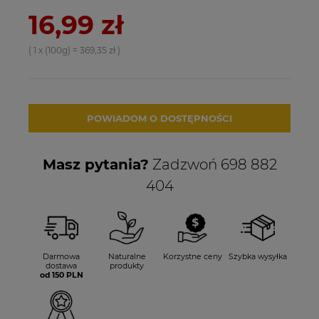
16,99 zł
( 1
x (100g)
=
369,35 zł
)
POWIADOM O DOSTĘPNOŚCI
Masz pytania?
Zadzwoń 698 882
404
Darmowa
Naturalne
Korzystne ceny
Szybka wysyłka
dostawa
produkty
od 150 PLN