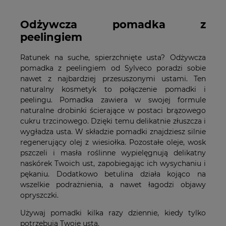
Odżywcza pomadka z
peelingiem
Ratunek na suche, spierzchnięte usta? Odżywcza
pomadka z peelingiem od Sylveco poradzi sobie
nawet z najbardziej przesuszonymi ustami. Ten
naturalny kosmetyk to połączenie pomadki i
peelingu. Pomadka zawiera w swojej formule
naturalne drobinki ścierające w postaci brązowego
cukru trzcinowego. Dzięki temu delikatnie złuszcza i
wygładza usta. W składzie pomadki znajdziesz silnie
regenerujący olej z wiesiołka. Pozostałe oleje, wosk
pszczeli i masła roślinne wypielęgnują delikatny
naskórek Twoich ust, zapobiegając ich wysychaniu i
pękaniu. Dodatkowo betulina działa kojąco na
wszelkie podrażnienia, a nawet łagodzi objawy
opryszczki.
Używaj pomadki kilka razy dziennie, kiedy tylko
potrzebują Twoje usta.