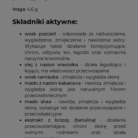
Waga:
4.6 g
Składniki aktywne:
wosk pszczeli
- odpowiada za natłuszczenie,
wygładzenie, zmiękczenie i nawilżenie skóry.
Wykazuje także działanie kondycjonujące,
chroni, odżywia, koi, łagodzi oraz wzmacnia
naczynia krwionośne.
olej z nasion wiesiołka
- działa łagodząco i
kojąco, ma właściwości przeciwzapalne
wosk carnauba
- zmiękcza i wygładza skórę
masło z nasion kakaowca
- nawilża, zmiękcza i
wygładza skórę; jest naturalnym filtrem
przeciwsłonecznym
masło shea
- nawilża, zmiękcza i wygładza
skórę, wykazuje też działanie przeciwzapalne i
przeciwbaktryjne
ekstrakt z brzozy (betulina)
- działania
przeciwutleniające, chroni skórę przed
wolnymi rodnikami oraz działa