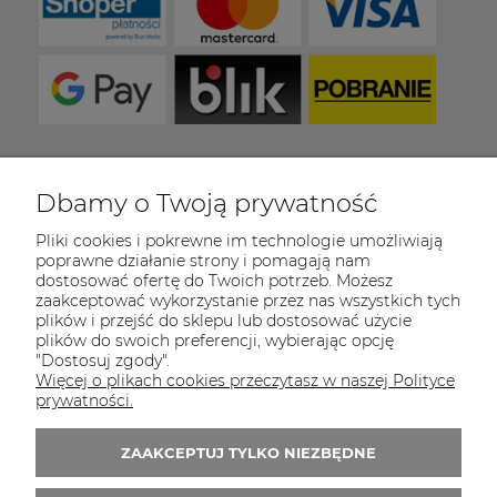
Dbamy o Twoją prywatność
COULEUR CARAMEL
Pliki cookies i pokrewne im technologie umożliwiają
Zapraszamy do kontaktu od poniedziałku do
poprawne działanie strony i pomagają nam
piątku w godzinach 8:00 - 16:00
dostosować ofertę do Twoich potrzeb. Możesz
zaakceptować wykorzystanie przez nas wszystkich tych
Tel.:
512-985-884
plików i przejść do sklepu lub dostosować użycie
plików do swoich preferencji, wybierając opcję
E-mail:
sklep@couleurcaramel.pl
"Dostosuj zgody".
Więcej o plikach cookies przeczytasz w naszej Polityce
Zapisz się do 
newslettera
prywatności.
Otrzymasz powiadomienia o promocjach i
ZAAKCEPTUJ TYLKO NIEZBĘDNE
nowościach...i odbierzesz kupon o wartości 10
zł na pierwsze zakupy!