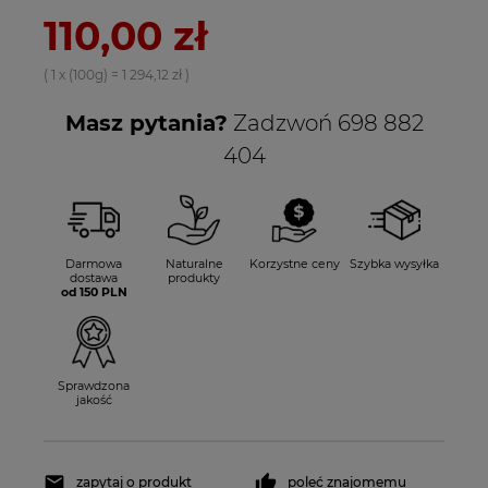
110,00 zł
( 1
x (100g)
=
1 294,12 zł
)
Masz pytania?
Zadzwoń 698 882
404
Darmowa
Naturalne
Korzystne ceny
Szybka wysyłka
dostawa
produkty
od 150 PLN
Sprawdzona
jakość
zapytaj o produkt
poleć znajomemu