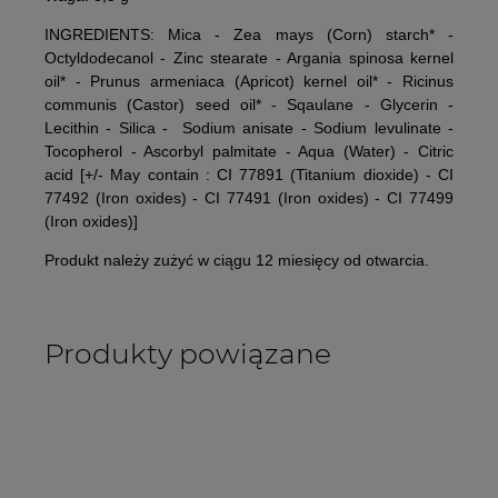
INGREDIENTS: Mica - Zea mays (Corn) starch* -
Octyldodecanol - Zinc stearate - Argania spinosa kernel
oil* - Prunus armeniaca (Apricot) kernel oil* - Ricinus
communis (Castor) seed oil* - Sqaulane - Glycerin -
Lecithin - Silica - Sodium anisate - Sodium levulinate -
Tocopherol - Ascorbyl palmitate - Aqua (Water) - Citric
acid [+/- May contain : CI 77891 (Titanium dioxide) - CI
77492 (Iron oxides) - CI 77491 (Iron oxides) - CI 77499
(Iron oxides)]
Produkt należy zużyć w ciągu 12 miesięcy od otwarcia.
Produkty powiązane