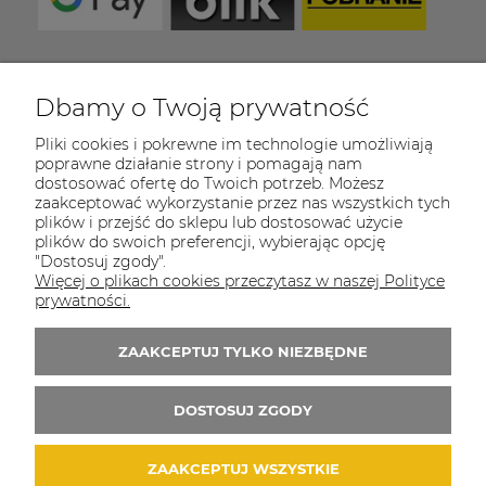
Dbamy o Twoją prywatność
COULEUR CARAMEL
Pliki cookies i pokrewne im technologie umożliwiają
Zapraszamy do kontaktu od poniedziałku do
poprawne działanie strony i pomagają nam
piątku w godzinach 8:00 - 16:00
dostosować ofertę do Twoich potrzeb. Możesz
zaakceptować wykorzystanie przez nas wszystkich tych
Tel.:
512-985-884
plików i przejść do sklepu lub dostosować użycie
plików do swoich preferencji, wybierając opcję
E-mail:
sklep@couleurcaramel.pl
"Dostosuj zgody".
Więcej o plikach cookies przeczytasz w naszej Polityce
Zapisz się do 
newslettera
prywatności.
Otrzymasz powiadomienia o promocjach i
ZAAKCEPTUJ TYLKO NIEZBĘDNE
nowościach...i odbierzesz kupon o wartości 10
zł na pierwsze zakupy!
DOSTOSUJ ZGODY
ZAAKCEPTUJ WSZYSTKIE