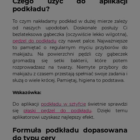
Czego użyć do aplikacji
podkładu?
To czym nakładamy podkład w dużej mierze zależy
od naszych upodobań. Doskonale posłuży Ci
bezlateksowa gąbeczka (oczywiście lekko wilgotna),
pędzel do podkładu
czy nawet palce. Najważniejsze
to pamiętać o regularnym myciu przyborów do
makijażu. Na powierzchni pędzli czy gąbeczek
gromadzą się setki bakterii, które potem
rozprowadzasz na twarzy. Niemyte przybory do
makijażu z czasem przestają spełniać swoje zadania i
służą o wiele krócej. Pamiętaj, higiena to podstawa.
Wskazówka:
Do aplikacji
podkładu w sztyfcie
świetnie sprawdzi
się
płaski pędzel do podkładu
. Dzięki temu
aplikatorowi uzyskasz najlepszy efekt.
Formuła podkładu dopasowana
do typu cery