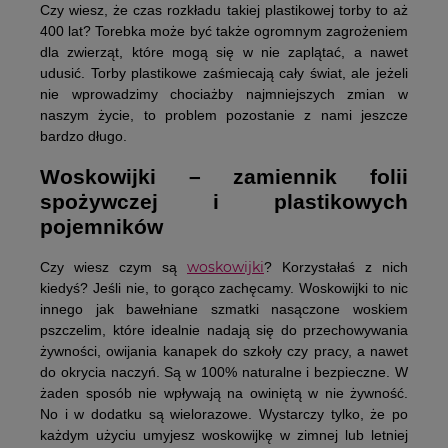
Czy wiesz, że czas rozkładu takiej plastikowej torby to aż
400 lat? Torebka może być także ogromnym zagrożeniem
dla zwierząt, które mogą się w nie zaplątać, a nawet
udusić. Torby plastikowe zaśmiecają cały świat, ale jeżeli
nie wprowadzimy chociażby najmniejszych zmian w
naszym życie, to problem pozostanie z nami jeszcze
bardzo długo.
Woskowijki – zamiennik folii
spożywczej i plastikowych
pojemników
woskowijki
Czy wiesz czym są
? Korzystałaś z nich
kiedyś? Jeśli nie, to gorąco zachęcamy. Woskowijki to nic
innego jak bawełniane szmatki nasączone woskiem
pszczelim, które idealnie nadają się do przechowywania
żywności, owijania kanapek do szkoły czy pracy, a nawet
do okrycia naczyń. Są w 100% naturalne i bezpieczne. W
żaden sposób nie wpływają na owiniętą w nie żywność.
No i w dodatku są wielorazowe. Wystarczy tylko, że po
każdym użyciu umyjesz woskowijkę w zimnej lub letniej