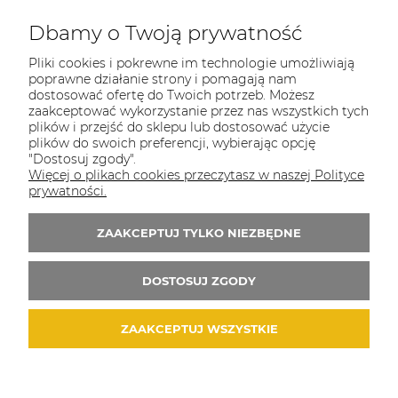
Dbamy o Twoją prywatność
COULEUR CARAMEL
Pliki cookies i pokrewne im technologie umożliwiają
Zapraszamy do kontaktu od poniedziałku do
poprawne działanie strony i pomagają nam
piątku w godzinach 8:00 - 16:00
dostosować ofertę do Twoich potrzeb. Możesz
zaakceptować wykorzystanie przez nas wszystkich tych
Tel.:
512-985-884
plików i przejść do sklepu lub dostosować użycie
plików do swoich preferencji, wybierając opcję
E-mail:
sklep@couleurcaramel.pl
"Dostosuj zgody".
Więcej o plikach cookies przeczytasz w naszej Polityce
Zapisz się do 
newslettera
prywatności.
Otrzymasz powiadomienia o promocjach i
ZAAKCEPTUJ TYLKO NIEZBĘDNE
nowościach...i odbierzesz kupon o wartości 10
zł na pierwsze zakupy!
DOSTOSUJ ZGODY
ZAAKCEPTUJ WSZYSTKIE
© 2026 couleurcaramel.pl. Wszelkie prawa zastrzeżone.
Styl graficzny i aplikacje ShopGadget.pl
Sklep