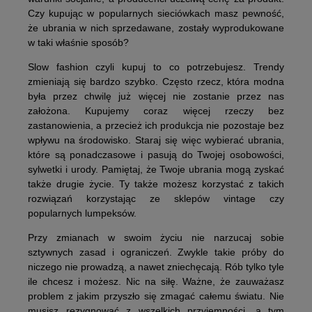
Czy kupując w popularnych sieciówkach masz pewność,
że ubrania w nich sprzedawane, zostały wyprodukowane
w taki właśnie sposób?
Slow fashion czyli kupuj to co potrzebujesz. Trendy
zmieniają się bardzo szybko. Często rzecz, która modna
była przez chwilę już więcej nie zostanie przez nas
założona. Kupujemy coraz więcej rzeczy bez
zastanowienia, a przecież ich produkcja nie pozostaje bez
wpływu na środowisko. Staraj się więc wybierać ubrania,
które są ponadczasowe i pasują do Twojej osobowości,
sylwetki i urody. Pamiętaj, że Twoje ubrania mogą zyskać
także drugie życie. Ty także możesz korzystać z takich
rozwiązań korzystając ze sklepów vintage czy
popularnych lumpeksów.
Przy zmianach w swoim życiu nie narzucaj sobie
sztywnych zasad i ograniczeń. Zwykle takie próby do
niczego nie prowadzą, a nawet zniechęcają. Rób tylko tyle
ile chcesz i możesz. Nic na siłę. Ważne, że zauważasz
problem z jakim przyszło się zmagać całemu światu. Nie
musisz rezygnować z wszelkich przyjemności, a tym