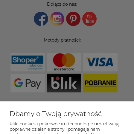
Dołącz do nas:
Metody płatności:
Dbamy o Twoją prywatność
COULEUR CARAMEL
Pliki cookies i pokrewne im technologie umożliwiają
Zapraszamy do kontaktu od poniedziałku do
poprawne działanie strony i pomagają nam
piątku w godzinach 8:00 - 16:00