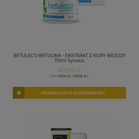
BETULECO BETULINA - EKSTRAKT Z KORY BRZOZY
110ml Sylveco
69,90 zł
( 1 x (100ml) = 63,55 zł )
POWIADOM O DOSTĘPNOŚCI