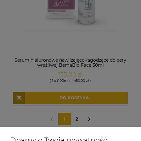
Serum hialuronowe nawilżająco-łagodzące do cery
wrażliwej BemaBio Face 30ml
135,00 zł
( 1 x (100ml) = 450,00 zł )
DO KOSZYKA
1
2
«
»
Dbamy o Twoją prywatność