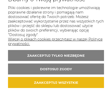
Pliki cookies i pokrewne im technologie umożliwiają
poprawne działanie strony i pomagają nam
dostosować ofertę do Twoich potrzeb. Możesz
MOJE KONTO
zaakceptować wykorzystanie przez nas wszystkich tych
plików i przejść do sklepu lub dostosować użycie
O FIRMIE
plików do swoich preferencji, wybierając opcję
"Dostosuj zgody".
Więcej o plikach cookies przeczytasz w naszej Polityce
INFORMACJE
prywatności.
POMOC
ZAAKCEPTUJ TYLKO NIEZBĘDNE
DOSTAWA
DOSTOSUJ ZGODY
Dołącz do nas:
ZAAKCEPTUJ WSZYSTKIE
Metody płatności: