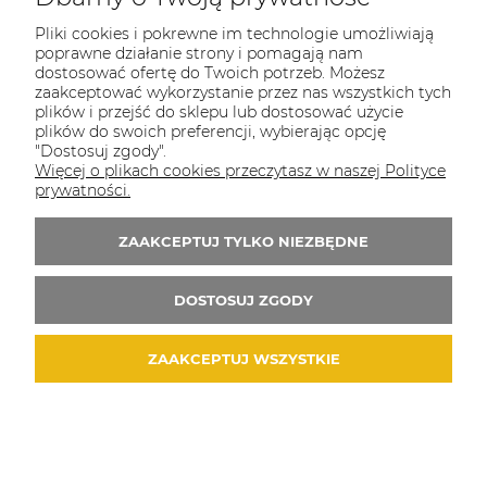
Pliki cookies i pokrewne im technologie umożliwiają
Metody płatności:
poprawne działanie strony i pomagają nam
dostosować ofertę do Twoich potrzeb. Możesz
zaakceptować wykorzystanie przez nas wszystkich tych
plików i przejść do sklepu lub dostosować użycie
plików do swoich preferencji, wybierając opcję
"Dostosuj zgody".
Więcej o plikach cookies przeczytasz w naszej Polityce
prywatności.
ZAAKCEPTUJ TYLKO NIEZBĘDNE
DOSTOSUJ ZGODY
COULEUR CARAMEL
ZAAKCEPTUJ WSZYSTKIE
Zapraszamy do kontaktu od poniedziałku do
piątku w godzinach 8:00 - 16:00
Tel.:
512-985-884
E-mail:
sklep@couleurcaramel.pl