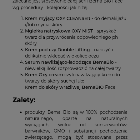
zalecane jest stosowanie całej serii Bema Bio Face
wg procedury i kolejności jak niżej:
Krem myjący OXY CLEANSER
- do demakijażu
i/lub mycia skóry
Mgiełka natryskowa OXY MIST
- spryskać
twarz dla przywrócenia odpowiedniego ph
skóry
Krem pod czy Double Lifting
- nałożyć i
delikatnie wklepać w okolice oczu
Serum nawilżająco-ładodzące BemaBio
-
niewielką ilość rozprowadzić na całej twarzy
Krem Oxy cream
czyli nawilżający krem do
twarzy do skóry suchej lub:
Krem do skóry wrażliwej BemaBIO
Face
Zalety:
produkty Bema Bio są w 100% pochodzenia
naturalnego, oparte na naturalnych
wyciągach, wolne od konserwantów,
barwników, GMO i substancji pochodzenia
zwierzęcego, mogą być stosowane przez