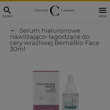
SZUKAJ
MENU
Serum hialuronowe
nawilżająco-łagodzące do
cery wrażliwej BemaBio Face
30ml