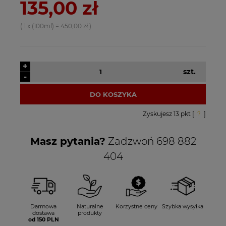
135,00 zł
( 1
x (100ml)
=
450,00 zł
)
+
szt.
-
DO KOSZYKA
Zyskujesz
13
pkt [
?
]
Masz pytania?
Zadzwoń 698 882
404
Darmowa
Naturalne
Korzystne ceny
Szybka wysyłka
dostawa
produkty
od 150 PLN