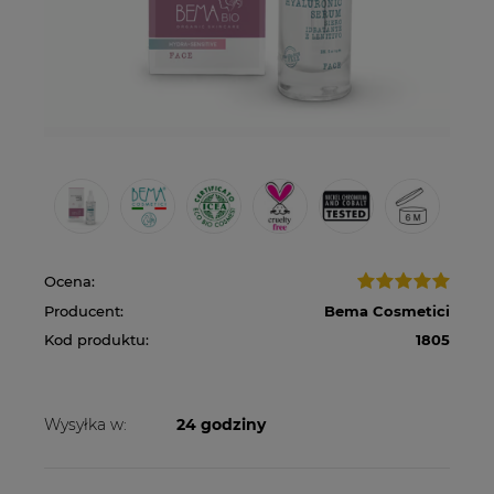
Ocena:
Producent:
Bema Cosmetici
Kod produktu:
1805
Wysyłka w:
24 godziny