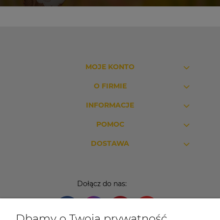
MOJE KONTO
O FIRMIE
INFORMACJE
POMOC
DOSTAWA
Dołącz do nas:
Dbamy o Twoją prywatność