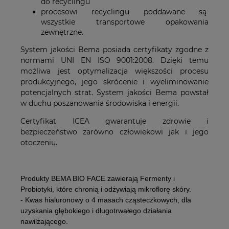
do recyclingu
procesowi recyclingu poddawane są
wszystkie transportowe opakowania
zewnętrzne.
System jakości Bema posiada certyfikaty zgodne z
normami UNI EN ISO 9001:2008. Dzięki temu
możliwa jest optymalizacja większości procesu
produkcyjnego, jego skrócenie i wyeliminowanie
potencjalnych strat. System jakości Bema powstał
w duchu poszanowania środowiska i energii.
Certyfikat ICEA gwarantuje zdrowie i
bezpieczeństwo zarówno człowiekowi jak i jego
otoczeniu.
Produkty
BEMA BIO FACE zawierają Fermenty i
Probiotyki,
które chronią i odżywiają mikroflorę skóry.
- Kwas hialuronowy
o 4 masach cząsteczkowych, dla
uzyskania głębokiego i długotrwałego działania
nawilżającego.