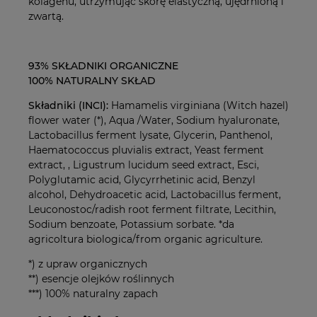
kolagenu, utrzymując skórę elastyczną, ujędrnioną i
zwartą.
93% SKŁADNIKI ORGANICZNE
100% NATURALNY SKŁAD
Składniki (INCI):
Hamamelis virginiana (Witch hazel)
flower water (*), Aqua /Water, Sodium hyaluronate,
Lactobacillus ferment lysate, Glycerin, Panthenol,
Haematococcus pluvialis extract, Yeast ferment
extract, , Ligustrum lucidum seed extract, Esci,
Polyglutamic acid, Glycyrrhetinic acid, Benzyl
alcohol, Dehydroacetic acid, Lactobacillus ferment,
Leuconostoc/radish root ferment filtrate, Lecithin,
Sodium benzoate, Potassium sorbate. *da
agricoltura biologica/from organic agriculture.
*) z upraw organicznych
**) esencje olejków roślinnych
***) 100% naturalny zapach