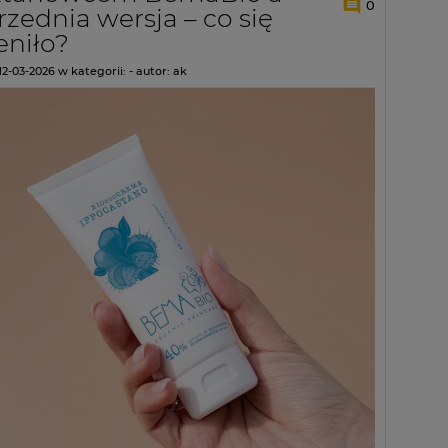
0
zednia wersja – co się
eniło?
12-03-2026
w kategorii:
-
autor:
ak