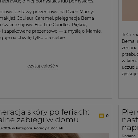
 naprawdę o niej pomyślałaś lub pomyślałeś.
gotowe zestawy prezentowe na Dzień Mamy:
makijaż Couleur Caramel, pielęgnacja Bema
i świece sojowe Eco Life Candles. Piękne,
e i zapakowane prezentowo — z myślą o Mamie,
Jeśli z
guje na chwilę tylko dla siebie.
Bema, 
zmiana
przebud
w kier
czytaj całość »
uczuciu
zyskuje 
eracja skóry po feriach:
Pier
0
alne zabiegi w domu
nast
nap
3-2026
w kategorii:
Porady
autor:
ak
Dodano: