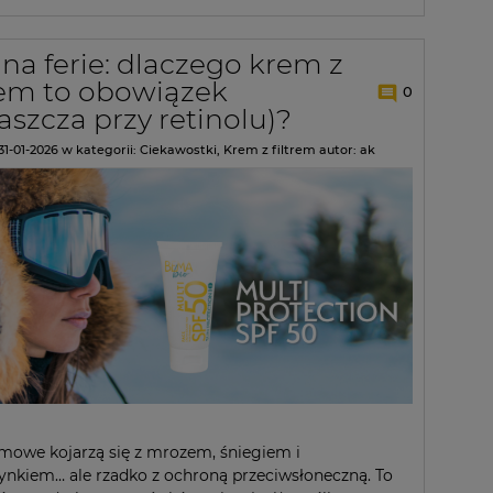
na ferie: dlaczego krem z
rem to obowiązek
0
aszcza przy retinolu)?
31-01-2026
w kategorii:
Ciekawostki
,
Krem z filtrem
autor:
ak
imowe kojarzą się z mrozem, śniegiem i
nkiem… ale rzadko z ochroną przeciwsłoneczną. To