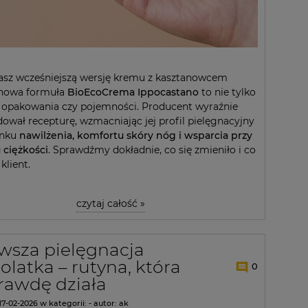
nasz wcześniejszą wersję kremu z kasztanowcem
nowa formuła
BioEcoCrema Ippocastano
to nie tylko
 opakowania czy pojemności. Producent wyraźnie
ował recepturę, wzmacniając jej profil pielęgnacyjny
unku
nawilżenia, komfortu skóry nóg i wsparcia przy
 ciężkości
. Sprawdźmy dokładnie, co się zmieniło i co
klient.
czytaj całość »
wsza pielęgnacja
olatka – rutyna, która
0
rawdę działa
17-02-2026
w kategorii:
-
autor:
ak