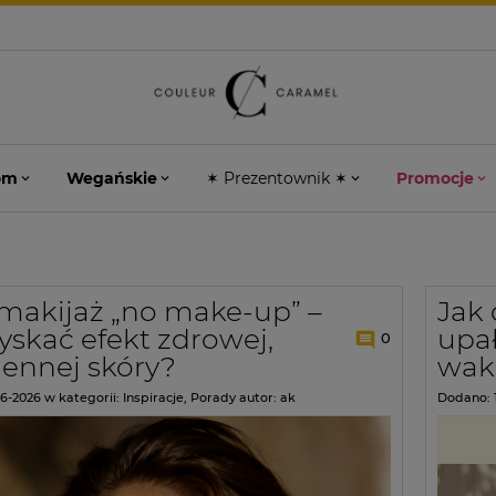
om
Wegańskie
✶ Prezentownik ✶
Promocje
 makijaż „no make-up” –
Jak 
yskać efekt zdrowej,
upa
0
ennej skóry?
waka
06-2026
w kategorii:
Inspiracje
,
Porady
autor:
ak
Dodano: