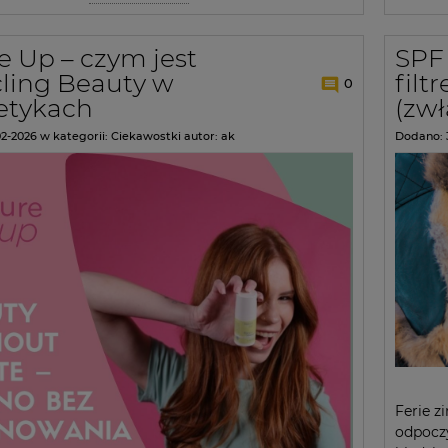
e Up – czym jest
SPF 
ling Beauty w
filt
0
etykach
(zwł
02-2026
w kategorii:
Ciekawostki
autor:
ak
Dodano:
Ferie z
odpoczy