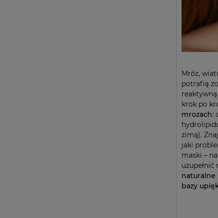
Mróz, wiat
potrafią zo
reaktywną 
krok po k
mrozach
:
hydrolipid
zimą). Zna
jaki probl
maski – na
uzupełnić r
naturalne 
bazy upię