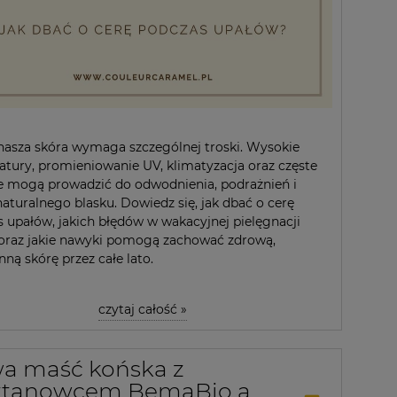
asza skóra wymaga szczególnej troski. Wysokie
tury, promieniowanie UV, klimatyzacja oraz częste
e mogą prowadzić do odwodnienia, podrażnień i
naturalnego blasku. Dowiedz się, jak dbać o cerę
 upałów, jakich błędów w wakacyjnej pielęgnacji
 oraz jakie nawyki pomogą zachować zdrową,
ną skórę przez całe lato.
czytaj całość »
a maść końska z
ztanowcem BemaBio a