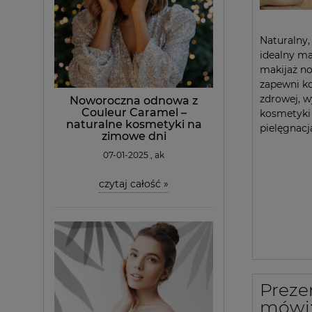
Naturalny,
idealny ma
makijaż no
zapewni ko
zdrowej, w
Noworoczna odnowa z
Couleur Caramel –
kosmetyki 
naturalne kosmetyki na
pielęgnacj
zimowe dni
07-01-2025 , ak
czytaj całość »
Preze
mówi: