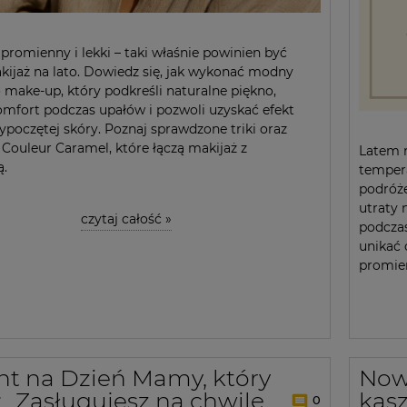
 promienny i lekki – taki właśnie powinien być
kijaż na lato. Dowiedz się, jak wykonać modny
 make-up, który podkreśli naturalne piękno,
mfort podczas upałów i pozwoli uzyskać efekt
ypoczętej skóry. Poznaj sprawdzone triki oraz
Couleur Caramel, które łączą makijaż z
Latem n
ą.
tempera
podróż
utraty 
czytaj całość »
podczas
unikać
promien
nt na Dzień Mamy, który
Now
 „Zasługujesz na chwilę
kas
0