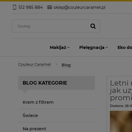
512 985 884
sklep@couleurcaramel.pl
Makijaż
Pielęgnacja
Eko d
Couleur Caramel
Blog
Letni
BLOG KATEGORIE
jak uz
promi
Krem z filtrem
Dodano:
26-
Świece
Na prezent