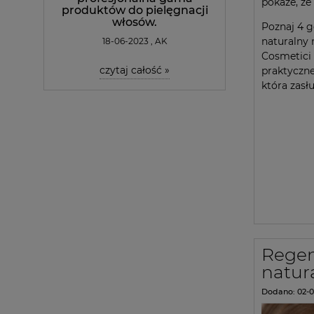
pokaże, że
produktów do pielęgnacji
włosów.
Poznaj 4 
naturalny 
18-06-2023 , AK
Cosmetici 
czytaj całość »
praktyczn
która zasłu
Regen
natur
Dodano:
02-0