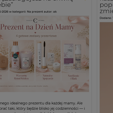
ebie”
popr
zmi
5-2026
w kategorii:
Na prezent
autor:
ak
Dodano:
nego idealnego prezentu dla każdej mamy. Ale
ać taki, który będzie blisko jej codzienności — i