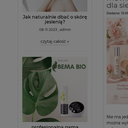
dla si
Dodano:
13-0
Jak naturalnie dbać o skórę
jesienią?
08-11-2023 , admin
czytaj całość »
Nie ma jed
można wybr
profesjonalna gama