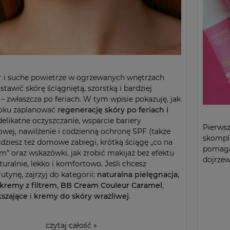
r i suche powietrze w ogrzewanych wnętrzach
stawić skórę ściągniętą, szorstką i bardziej
– zwłaszcza po feriach. W tym wpisie pokazuję, jak
roku zaplanować
regenerację skóry po feriach i
 delikatne oczyszczanie, wsparcie bariery
Pierwsz
owej, nawilżenie i codzienną ochronę SPF (także
skompli
jdziesz też domowe zabiegi, krótką ściągę „co na
pomaga 
em” oraz wskazówki, jak zrobić makijaż bez efektu
dojrzew
turalnie, lekko i komfortowo. Jeśli chcesz
utynę, zajrzyj do kategorii:
naturalna pielęgnacja
,
kremy z filtrem
,
BB Cream Couleur Caramel
,
kszające
i
kremy do skóry wrażliwej
.
czytaj całość »