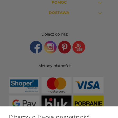
POMOC
DOSTAWA
Dołącz do nas:
Metody płatności:
Dbamy o Twoją prywatność