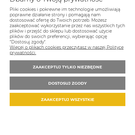
Pliki cookies i pokrewne im technologie umożliwiają
poprawne działanie strony i pomagają nam
COULEUR CARAMEL
dostosować ofertę do Twoich potrzeb. Możesz
zaakceptować wykorzystanie przez nas wszystkich tych
Zapraszamy do kontaktu od poniedziałku do
plików i przejść do sklepu lub dostosować użycie
piątku w godzinach 8:00 - 16:00
plików do swoich preferencji, wybierając opcję
"Dostosuj zgody".
Tel.:
512-985-884
Więcej o plikach cookies przeczytasz w naszej Polityce
E-mail:
sklep@couleurcaramel.pl
prywatności.
ZAAKCEPTUJ TYLKO NIEZBĘDNE
Zapisz się do 
newslettera
Otrzymasz powiadomienia o promocjach i
DOSTOSUJ ZGODY
nowościach...i odbierzesz kupon o wartości 10
zł na pierwsze zakupy!
ZAAKCEPTUJ WSZYSTKIE
© 2026 couleurcaramel.pl. Wszelkie prawa zastrzeżone.