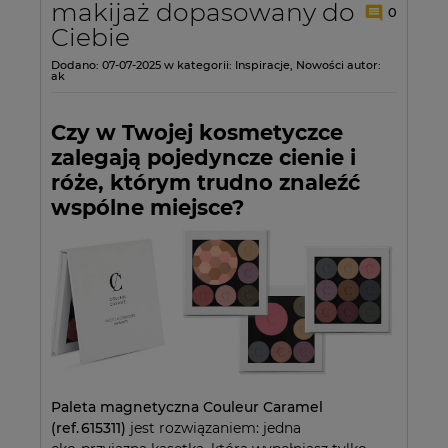
makijaż dopasowany do
0
Ciebie
Dodano:
07-07-2025
w kategorii:
Inspiracje
,
Nowości
autor:
ak
Czy w Twojej kosmetyczce
zalegają pojedyncze cienie i
róże, którym trudno znaleźć
wspólne miejsce?
Paleta magnetyczna Couleur Caramel
(ref. 615311)
jest rozwiązaniem: jedna