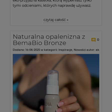
eko‑przyjazna kasetka, którą wypełniasz tylko
tymi odcieniami, których naprawdę używasz.
czytaj całość »
Naturalna opalenizna z
0
BemaBio Bronze
Dodano:
14-06-2025
w kategorii:
Inspiracje
,
Nowości
autor:
ak