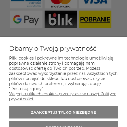
Dbamy o Twoją prywatność
COULEUR CARAMEL
Pliki cookies i pokrewne im technologie umożliwiają
Zapraszamy do kontaktu od poniedziałku do
poprawne działanie strony i pomagają nam
piątku w godzinach 8:00 - 16:00
dostosować ofertę do Twoich potrzeb. Możesz
zaakceptować wykorzystanie przez nas wszystkich tych
Tel.:
512-985-884
plików i przejść do sklepu lub dostosować użycie
plików do swoich preferencji, wybierając opcję
E-mail:
sklep@couleurcaramel.pl
"Dostosuj zgody".
Więcej o plikach cookies przeczytasz w naszej Polityce
prywatności.
Zapisz się do 
newslettera
Otrzymasz powiadomienia o promocjach i
ZAAKCEPTUJ TYLKO NIEZBĘDNE
nowościach...i odbierzesz kupon o wartości 10
zł na pierwsze zakupy!