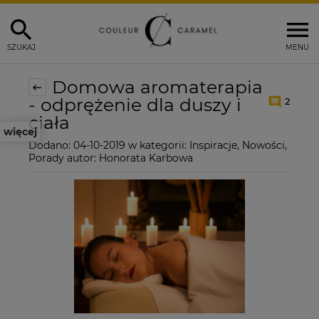
SZUKAJ
MENU
Domowa aromaterapia
- odprężenie dla duszy i
2
ciała
więcej
Dodano:
04-10-2019
w kategorii:
Inspiracje
,
Nowości
,
Porady
autor:
Honorata Karbowa