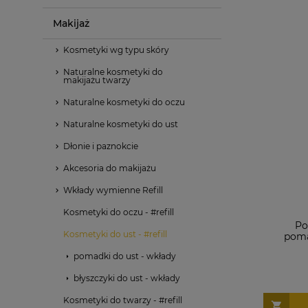
Makijaż
Kosmetyki wg typu skóry
Naturalne kosmetyki do
makijażu twarzy
Naturalne kosmetyki do oczu
Naturalne kosmetyki do ust
Dłonie i paznokcie
Akcesoria do makijażu
Wkłady wymienne Refill
Kosmetyki do oczu - #refill
Po
Kosmetyki do ust - #refill
poma
pomadki do ust - wkłady
błyszczyki do ust - wkłady
Kosmetyki do twarzy - #refill