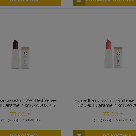
 do ust n° 294 Red Velvet
Pomadka do ust n° 295 Rose P
r Caramel * kol AW2025/26
Couleur Caramel * kol AW2
73,00 zł
73,00 zł
( 1 x (100g) = 2 085,71 zł )
( 1 x (100g) = 2 085,71 zł )
DO KOSZYKA
DO KOSZYKA