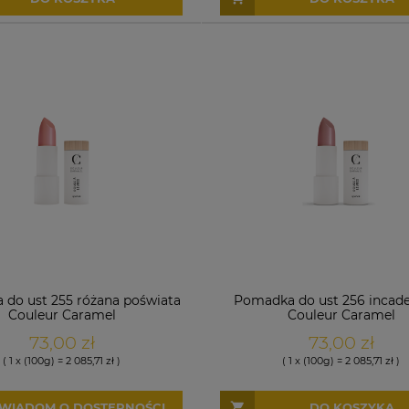
do ust 255 różana poświata
Pomadka do ust 256 incad
Couleur Caramel
Couleur Caramel
73,00 zł
73,00 zł
( 1 x (100g) = 2 085,71 zł )
( 1 x (100g) = 2 085,71 zł )
WIADOM O DOSTĘPNOŚCI
DO KOSZYKA