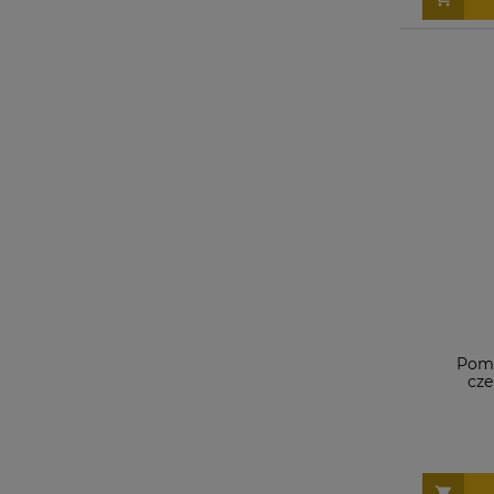
Poma
cze