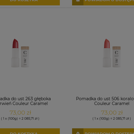
dka do ust 263 głęboka
Pomadka do ust 506 koralo
rwień Couleur Caramel
Couleur Caramel
73,00 zł
73,00 zł
( 1 x (100g) = 2 085,71 zł )
( 1 x (100g) = 2 085,71 zł )
DO KOSZYKA
POWIADOM O DOSTĘP