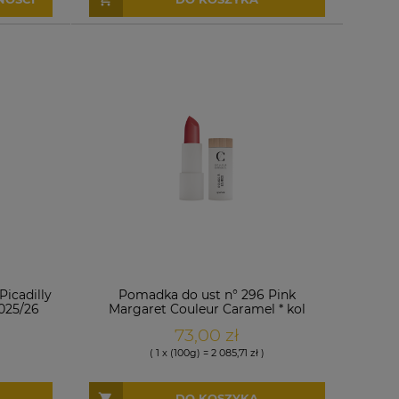
icadilly
Pomadka do ust n° 296 Pink
025/26
Margaret Couleur Caramel * kol
AW2025/26
73,00 zł
( 1 x (100g) = 2 085,71 zł )
DO KOSZYKA