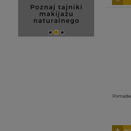
Pomadka 
PO