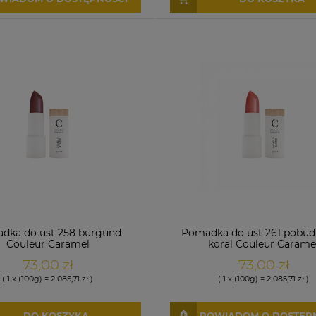
dka do ust 258 burgund
Pomadka do ust 261 pobud
Couleur Caramel
koral Couleur Carame
73,00 zł
73,00 zł
( 1 x (100g) = 2 085,71 zł )
( 1 x (100g) = 2 085,71 zł )
DO KOSZYKA
POWIADOM O DOSTĘP