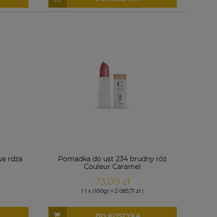
a rdza
Pomadka do ust 234 brudny róż
Couleur Caramel
73,00 zł
( 1 x (100g) = 2 085,71 zł )
DO KOSZYKA