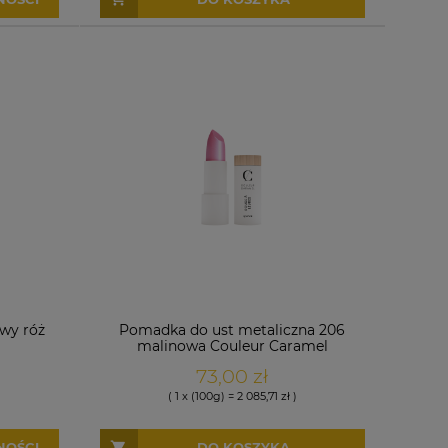
wy róż
Pomadka do ust metaliczna 206
malinowa Couleur Caramel
73,00 zł
( 1 x (100g) = 2 085,71 zł )
NOŚCI
DO KOSZYKA