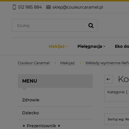
512 985 884
sklep@couleurcaramel.pl
Makijaż
Pielęgnacja
Eko d
Couleur Caramel
Makijaż
Wkłady wymienne Refi
Kos
MENU
Kategorie: [..
Zdrowie
Dziecko
Sortuj wg:
N
✶ Prezentownik ✶