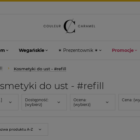
om
Wegańskie
✶ Prezentownik ✶
Promocje
ll
Kosmetyki do ust - #refill
metyki do ust - #refill
.]
Dostępność:
Ocena:
Cena: (wy
(wybierz)
(wybierz)
azwa produktu A-Z