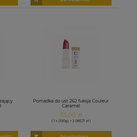
zający
Pomadka do ust 262 fuksja Couleur
l
Caramel
73,00 zł
( 1 x (100g) = 2 085,71 zł )
NOŚCI
DO KOSZYKA