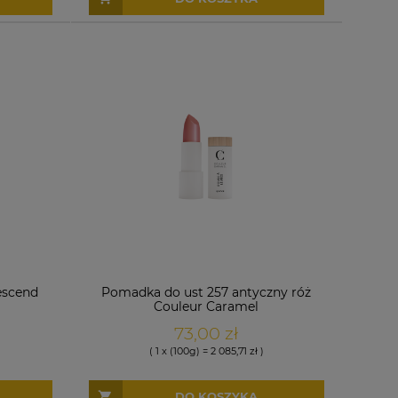
escend
Pomadka do ust 257 antyczny róż
Couleur Caramel
73,00 zł
( 1 x (100g) = 2 085,71 zł )
DO KOSZYKA