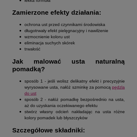
lekka formuła
Zamierzone efekty działania:
ochrona ust przed czynnikami środowiska
długotrwały efekt pielęgnacyjny i nawilżenie
wzmocnienie koloru ust
eliminacja suchych skórek
trwałość
Jak malować usta naturalną
pomadką?
sposób 1 - jeśli wolisz delikatny efekt i precyzyjnie
wyrysowane usta, nałóż szminkę za pomocą
pędzla
do ust
sposób 2 - nałóż pomadkę bezpośrednio na usta,
aż do uzyskania oczekiwanego efektu
stwórz własny odcień nakładając na usta różne
kolory pomadek lub błyszczyków
Szczegółowe składniki: