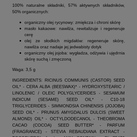
100% naturalne składniki, 57% aktywnych składników,
50% organicznych:
organiczny olej rycynowy:
zmiękcza i chroni skórę
masło kakaowe:
nawilża, rewitalizuje i regeneruje
cerę
olej ze słodkich migdałów:
regeneruje skórę,
nawilża oraz nadaje jej jedwabisty dotyk
organiczny olej jojoba:
wygładza, odżywia i ujędrnia
skórę suchą i zmęczoną
Waga: 3,5 g
INGREDIENTS: RICINUS COMMUNIS (CASTOR) SEED
OIL* - CERA ALBA (BEESWAX)* - HYDROXYSTEARIC /
LINOLENIC / OLEIC POLYGLYCERIDES - SESAMUM
INDICUM (SESAME) SEED OIL* - C10-18
TRIGLYCERIDES - SIMMONDSIA CHINENSIS (JOJOBA)
SEED OIL* - PRUNUS AMYGDALUS DULCIS (SWEET
ALMOND) OIL* - OCTYLDODECANOL - THEOBROMA
CACAO (COCOA) SEED BUTTER* - PARFUM
(FRAGRANCE) - STEVIA REBAUDIANA EXTRACT -