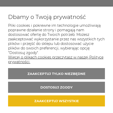
Dbamy o Twoją prywatność
COULEUR CARAMEL
Pliki cookies i pokrewne im technologie umożliwiają
Zapraszamy do kontaktu od poniedziałku do
poprawne działanie strony i pomagają nam
piątku w godzinach 8:00 - 16:00
dostosować ofertę do Twoich potrzeb. Możesz
zaakceptować wykorzystanie przez nas wszystkich tych
Tel.:
512-985-884
plików i przejść do sklepu lub dostosować użycie
plików do swoich preferencji, wybierając opcję
E-mail:
sklep@couleurcaramel.pl
"Dostosuj zgody".
Więcej o plikach cookies przeczytasz w naszej Polityce
Zapisz się do 
newslettera
prywatności.
Otrzymasz powiadomienia o promocjach i
ZAAKCEPTUJ TYLKO NIEZBĘDNE
nowościach...i odbierzesz kupon o wartości 10
zł na pierwsze zakupy!
DOSTOSUJ ZGODY
ZAAKCEPTUJ WSZYSTKIE