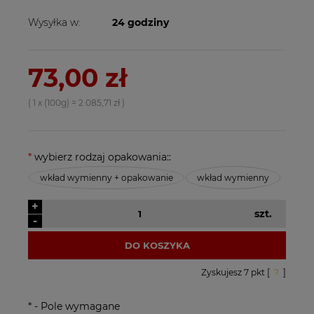
Wysyłka w:
24 godziny
73,00 zł
( 1
x (100g)
=
2 085,71 zł
)
*
wybierz rodzaj opakowania::
wkład wymienny + opakowanie
wkład wymienny
+
szt.
-
DO KOSZYKA
Zyskujesz
7
pkt [
?
]
*
- Pole wymagane