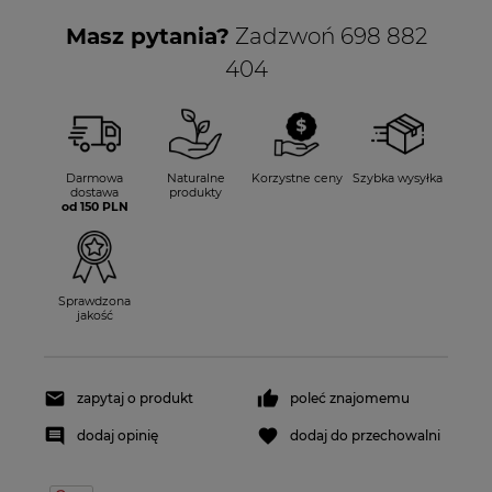
Masz pytania?
Zadzwoń 698 882
404
Darmowa
Naturalne
Korzystne ceny
Szybka wysyłka
dostawa
produkty
od 150 PLN
Sprawdzona
jakość
zapytaj o produkt
poleć znajomemu
dodaj opinię
dodaj do przechowalni