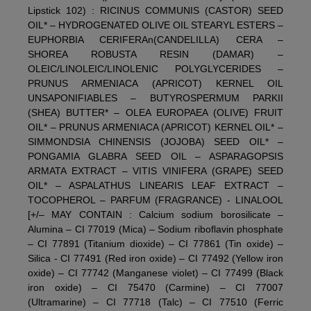
Lipstick 102) : RICINUS COMMUNIS (CASTOR) SEED
OIL* – HYDROGENATED OLIVE OIL STEARYL ESTERS –
EUPHORBIA CERIFERAn(CANDELILLA) CERA –
SHOREA ROBUSTA RESIN (DAMAR) –
OLEIC/LINOLEIC/LINOLENIC POLYGLYCERIDES –
PRUNUS ARMENIACA (APRICOT) KERNEL OIL
UNSAPONIFIABLES – BUTYROSPERMUM PARKII
(SHEA) BUTTER* – OLEA EUROPAEA (OLIVE) FRUIT
OIL* – PRUNUS ARMENIACA (APRICOT) KERNEL OIL* –
SIMMONDSIA CHINENSIS (JOJOBA) SEED OIL* –
PONGAMIA GLABRA SEED OIL – ASPARAGOPSIS
ARMATA EXTRACT – VITIS VINIFERA (GRAPE) SEED
OIL* – ASPALATHUS LINEARIS LEAF EXTRACT –
TOCOPHEROL – PARFUM (FRAGRANCE) - LINALOOL
[+/– MAY CONTAIN : Calcium sodium borosilicate –
Alumina – CI 77019 (Mica) – Sodium riboflavin phosphate
– CI 77891 (Titanium dioxide) – CI 77861 (Tin oxide) –
Silica - CI 77491 (Red iron oxide) – CI 77492 (Yellow iron
oxide) – CI 77742 (Manganese violet) – CI 77499 (Black
iron oxide) – CI 75470 (Carmine) – CI 77007
(Ultramarine) – CI 77718 (Talc) – CI 77510 (Ferric