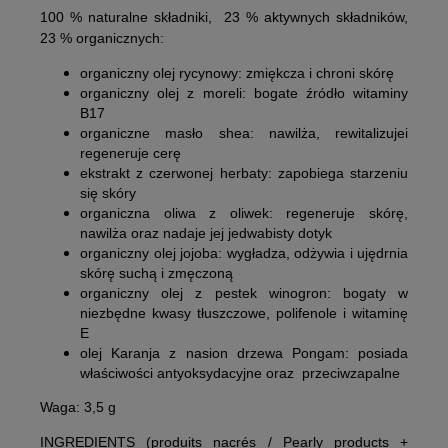
100 % naturalne składniki, 23 % aktywnych składników,
23 % organicznych:
organiczny olej rycynowy:
zmiękcza i chroni skórę
organiczny olej z moreli:
bogate źródło witaminy
B17
organiczne masło shea:
nawilża, rewitalizujei
regeneruje cerę
ekstrakt z czerwonej herbaty:
zapobiega starzeniu
się skóry
organiczna oliwa z oliwek:
regeneruje skórę,
nawilża oraz nadaje jej jedwabisty dotyk
organiczny olej jojoba:
wygładza, odżywia i ujędrnia
skórę suchą i zmęczoną
organiczny olej z pestek winogron:
bogaty w
niezbędne kwasy tłuszczowe, polifenole i witaminę
E
olej Karanja z nasion drzewa Pongam:
posiada
właściwości antyoksydacyjne oraz przeciwzapalne
Waga: 3,5 g
INGREDIENTS (produits nacrés / Pearly products +