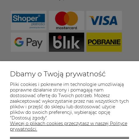
Dbamy o Twoją prywatność
COULEUR CARAMEL
Pliki cookies i pokrewne im technologie umożliwiają
Zapraszamy do kontaktu od poniedziałku do
poprawne działanie strony i pomagają nam
piątku w godzinach 8:00 - 16:00
dostosować ofertę do Twoich potrzeb. Możesz
zaakceptować wykorzystanie przez nas wszystkich tych
Tel.:
512-985-884
plików i przejść do sklepu lub dostosować użycie
plików do swoich preferencji, wybierając opcję
E-mail:
sklep@couleurcaramel.pl
"Dostosuj zgody".
Więcej o plikach cookies przeczytasz w naszej Polityce
prywatności.
Zapisz się do 
newslettera