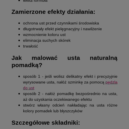
lekka formuła
Zamierzone efekty działania:
ochrona ust przed czynnikami środowiska
długotrwały efekt pielęgnacyjny i nawilżenie
wzmocnienie koloru ust
eliminacja suchych skórek
trwałość
Jak malować usta naturalną
pomadką?
sposób 1 - jeśli wolisz delikatny efekt i precyzyjnie
wyrysowane usta, nałóż szminkę za pomocą
pędzla
do ust
sposób 2 - nałóż pomadkę bezpośrednio na usta,
aż do uzyskania oczekiwanego efektu
stwórz własny odcień nakładając na usta różne
kolory pomadek lub błyszczyków
Szczegółowe składniki: