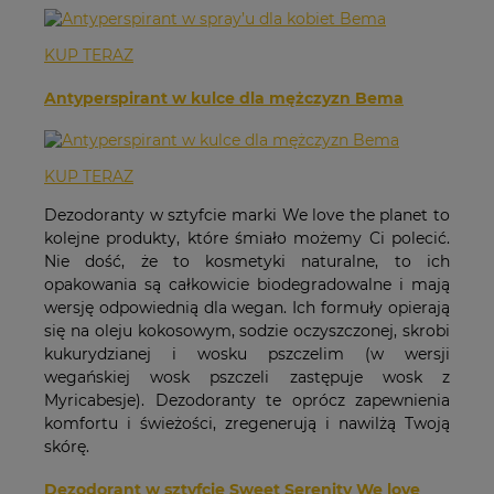
KUP TERAZ
Antyperspirant w kulce dla mężczyzn Bema
KUP TERAZ
Dezodoranty w sztyfcie marki We love the planet to
kolejne produkty, które śmiało możemy Ci polecić.
Nie dość, że to kosmetyki naturalne, to ich
opakowania są całkowicie biodegradowalne i mają
wersję odpowiednią dla wegan. Ich formuły opierają
się na oleju kokosowym, sodzie oczyszczonej, skrobi
kukurydzianej i wosku pszczelim (w wersji
wegańskiej wosk pszczeli zastępuje wosk z
Myricabesje). Dezodoranty te oprócz zapewnienia
komfortu i świeżości, zregenerują i nawilżą Twoją
skórę.
Dezodorant w sztyfcie Sweet Serenity We love