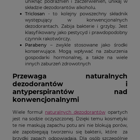
uniknąć podrażnień i zaczerwienień, unikaj w
składzie dezodorantów alkoholu.
Triclosan
- to kolejny powszechny składnik
występujący w konwencjonalnych
dezodorantach. Zabija bakterie i grzyby. Jest
klasyfikowany jako pestycyd i prawdopodobny
czynnik rakotwórczy.
Parabeny
– zwykle stosowane jako środki
konserwujące. Mogą wpływać na zaburzenia
gospodarki hormonalnej, a także na wiele
innych zaburzeń zdrowotnych
Przewaga naturalnych
dezodorantów i
antyperspirantów nad
konwencjonalnymi
Wiele formuł
naturalnych dezodorantów
opartych
jest na sodzie oczyszczonej. Dzięki temu kosmetyki
te nie maskują zapachu potu ani nie blokują porów,
ale zapobiegają tworzeniu się bakterii, które za
brzydki zapach odpowiadają. Dla osób szczególnie