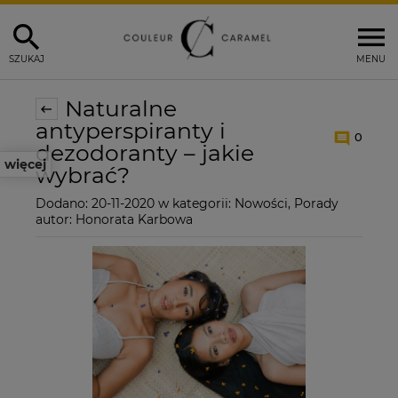
SZUKAJ
MENU
Naturalne
antyperspiranty i
0
dezodoranty – jakie
więcej
wybrać?
Dodano:
20-11-2020
w kategorii:
Nowości
,
Porady
autor:
Honorata Karbowa