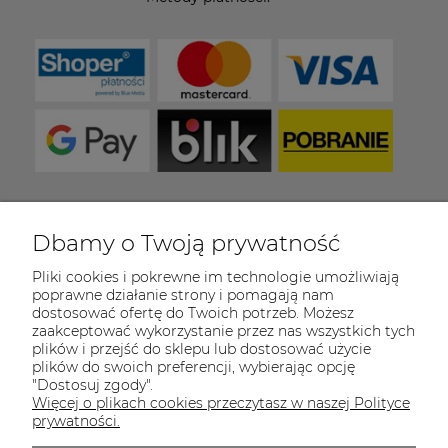
Dbamy o Twoją prywatność
COULEUR CARAMEL
Pliki cookies i pokrewne im technologie umożliwiają
Zapraszamy do kontaktu od poniedziałku do
poprawne działanie strony i pomagają nam
piątku w godzinach 8:00 - 16:00
dostosować ofertę do Twoich potrzeb. Możesz
zaakceptować wykorzystanie przez nas wszystkich tych
Tel.:
512-985-884
plików i przejść do sklepu lub dostosować użycie
plików do swoich preferencji, wybierając opcję
E-mail:
sklep@couleurcaramel.pl
"Dostosuj zgody".
Więcej o plikach cookies przeczytasz w naszej Polityce
Zapisz się do 
newslettera
prywatności.