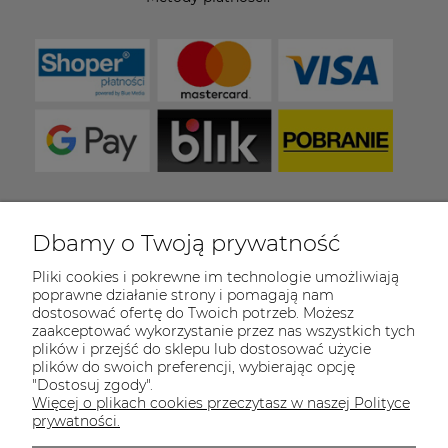
Dbamy o Twoją prywatność
COULEUR CARAMEL
Pliki cookies i pokrewne im technologie umożliwiają
Zapraszamy do kontaktu od poniedziałku do
poprawne działanie strony i pomagają nam
piątku w godzinach 8:00 - 16:00
dostosować ofertę do Twoich potrzeb. Możesz
zaakceptować wykorzystanie przez nas wszystkich tych
Tel.:
512-985-884
plików i przejść do sklepu lub dostosować użycie
plików do swoich preferencji, wybierając opcję
E-mail:
sklep@couleurcaramel.pl
"Dostosuj zgody".
Więcej o plikach cookies przeczytasz w naszej Polityce
Zapisz się do 
newslettera
prywatności.