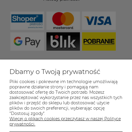
Dbamy o Twoją prywatność
COULEUR CARAMEL
Pliki cookies i pokrewne im technologie umożliwiają
Zapraszamy do kontaktu od poniedziałku do
poprawne działanie strony i pomagają nam
piątku w godzinach 8:00 - 16:00
dostosować ofertę do Twoich potrzeb. Możesz
zaakceptować wykorzystanie przez nas wszystkich tych
Tel.:
512-985-884
plików i przejść do sklepu lub dostosować użycie
plików do swoich preferencji, wybierając opcję
E-mail:
sklep@couleurcaramel.pl
"Dostosuj zgody".
Więcej o plikach cookies przeczytasz w naszej Polityce
Zapisz się do 
newslettera
prywatności.