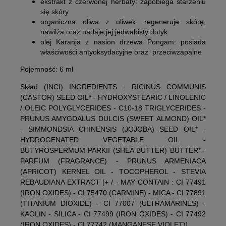
ekstrakt z czerwonej herbaty:
zapobiega starzeniu
się skóry
organiczna oliwa z oliwek:
regeneruje skórę,
nawilża oraz nadaje jej jedwabisty dotyk
olej Karanja z nasion drzewa Pongam:
posiada
właściwości antyoksydacyjne oraz przeciwzapalne
Pojemność: 6 ml
Skład (INCI) INGREDIENTS : RICINUS COMMUNIS
(CASTOR) SEED OIL* - HYDROXYSTEARIC / LINOLENIC
/ OLEIC POLYGLYCERIDES - C10-18 TRIGLYCERIDES -
PRUNUS AMYGDALUS DULCIS (SWEET ALMOND) OIL*
- SIMMONDSIA CHINENSIS (JOJOBA) SEED OIL* -
HYDROGENATED VEGETABLE OIL -
BUTYROSPERMUM PARKII (SHEA BUTTER) BUTTER* -
PARFUM (FRAGRANCE) - PRUNUS ARMENIACA
(APRICOT) KERNEL OIL - TOCOPHEROL - STEVIA
REBAUDIANA EXTRACT [+ / - MAY CONTAIN : CI 77491
(IRON OXIDES) - CI 75470 (CARMINE) - MICA - CI 77891
(TITANIUM DIOXIDE) - CI 77007 (ULTRAMARINES) -
KAOLIN - SILICA - CI 77499 (IRON OXIDES) - CI 77492
(IRON OXIDES) - CI 77742 (MANGANESE VIOLET)]