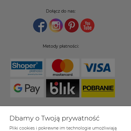
Dołącz do nas:
Metody płatności:
Dbamy o Twoją prywatność
COULEUR CARAMEL
Pliki cookies i pokrewne im technologie umożliwiają
Zapraszamy do kontaktu od poniedziałku do