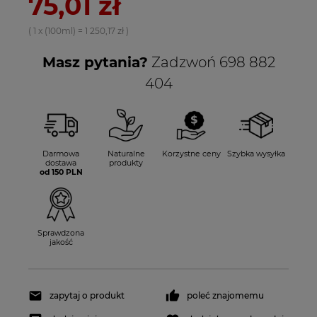
75,01 zł
( 1
x (100ml)
=
1 250,17 zł
)
Masz pytania?
Zadzwoń 698 882
404
Darmowa
Naturalne
Korzystne ceny
Szybka wysyłka
dostawa
produkty
od 150 PLN
Sprawdzona
jakość
zapytaj o produkt
poleć znajomemu