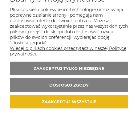
Pliki cookies i pokrewne im technologie umożliwiają
poprawne działanie strony i pomagają nam
dostosować ofertę do Twoich potrzeb. Możesz
zaakceptować wykorzystanie przez nas wszystkich tych
plików i przejść do sklepu lub dostosować użycie
plików do swoich preferencji, wybierając opcję
"Dostosuj zgody".
Więcej o plikach cookies przeczytasz w naszej Polityce
prywatności.
ZAAKCEPTUJ TYLKO NIEZBĘDNE
DOSTOSUJ ZGODY
ZAAKCEPTUJ WSZYSTKIE
Cień do powiek 150 połyskujący różowy Couleur
Caramel
56,00 zł