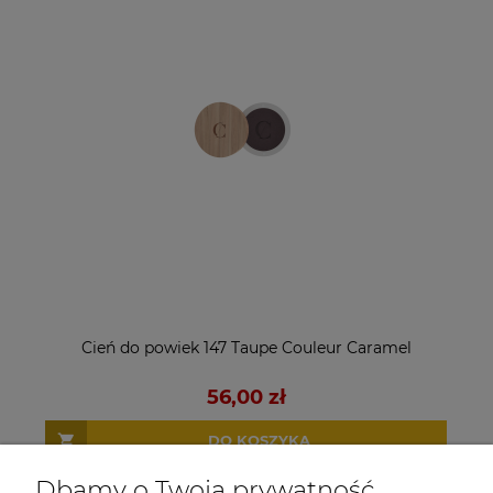
Cień do powiek 147 Taupe Couleur Caramel
56,00 zł
DO KOSZYKA
Dbamy o Twoją prywatność