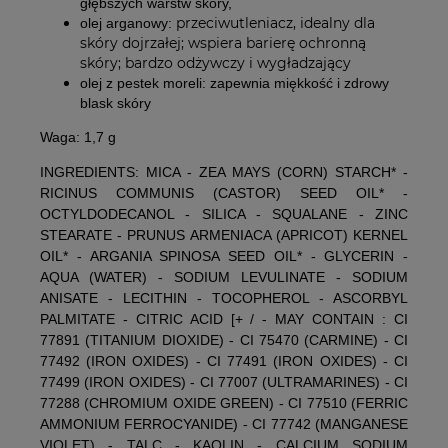
głębszych warstw skóry,
przeciwutleniacz, idealny dla
olej arganowy:
skóry dojrzałej; wspiera barierę ochronną
skóry; bardzo odżywczy i wygładzający
olej z pestek moreli:
zapewnia miękkość i zdrowy
blask skóry
Waga: 1,7 g
INGREDIENTS: MICA - ZEA MAYS (CORN) STARCH* -
RICINUS COMMUNIS (CASTOR) SEED OIL* -
OCTYLDODECANOL - SILICA - SQUALANE - ZINC
STEARATE - PRUNUS ARMENIACA (APRICOT) KERNEL
OIL* - ARGANIA SPINOSA SEED OIL* - GLYCERIN -
AQUA (WATER) - SODIUM LEVULINATE - SODIUM
ANISATE - LECITHIN - TOCOPHEROL - ASCORBYL
PALMITATE - CITRIC ACID [+ / - MAY CONTAIN : CI
77891 (TITANIUM DIOXIDE) - CI 75470 (CARMINE) - CI
77492 (IRON OXIDES) - CI 77491 (IRON OXIDES) - CI
77499 (IRON OXIDES) - CI 77007 (ULTRAMARINES) - CI
77288 (CHROMIUM OXIDE GREEN) - CI 77510 (FERRIC
AMMONIUM FERROCYANIDE) - CI 77742 (MANGANESE
VIOLET) - TALC - KAOLIN - CALCIUM SODIUM