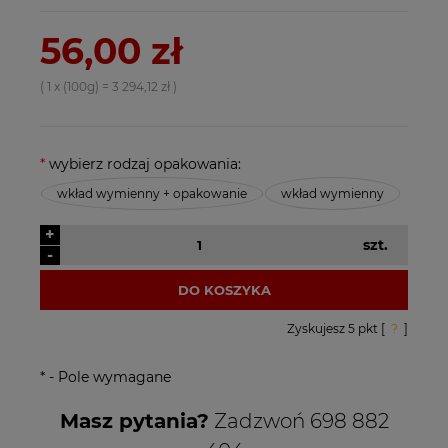
56,00 zł
( 1
x (100g)
=
3 294,12 zł
)
*
wybierz rodzaj opakowania:
wkład wymienny + opakowanie
wkład wymienny
+
szt.
-
DO KOSZYKA
Zyskujesz
5
pkt [
?
]
*
- Pole wymagane
Masz pytania?
Zadzwoń 698 882