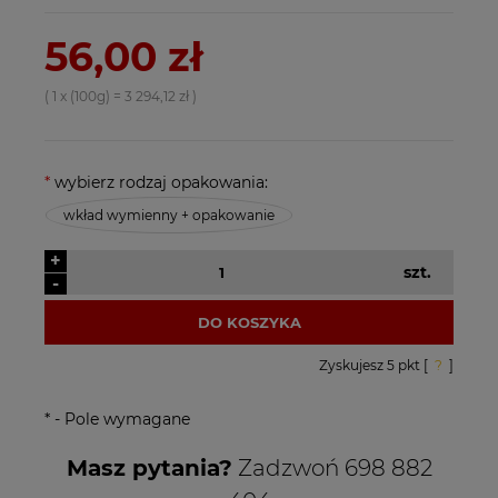
56,00 zł
( 1
x (100g)
=
3 294,12 zł
)
*
wybierz rodzaj opakowania:
wkład wymienny + opakowanie
+
szt.
-
DO KOSZYKA
Zyskujesz
5
pkt [
?
]
*
- Pole wymagane
Masz pytania?
Zadzwoń 698 882