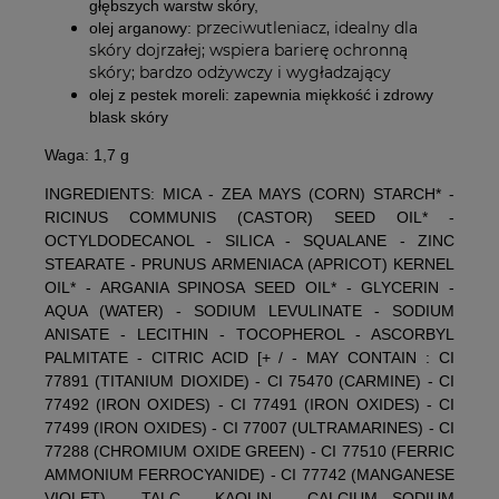
głębszych warstw skóry,
przeciwutleniacz, idealny dla
olej arganowy:
skóry dojrzałej; wspiera barierę ochronną
skóry; bardzo odżywczy i wygładzający
olej z pestek moreli:
zapewnia miękkość i zdrowy
blask skóry
Waga: 1,7 g
INGREDIENTS: MICA - ZEA MAYS (CORN) STARCH* -
RICINUS COMMUNIS (CASTOR) SEED OIL* -
OCTYLDODECANOL - SILICA - SQUALANE - ZINC
STEARATE - PRUNUS ARMENIACA (APRICOT) KERNEL
OIL* - ARGANIA SPINOSA SEED OIL* - GLYCERIN -
AQUA (WATER) - SODIUM LEVULINATE - SODIUM
ANISATE - LECITHIN - TOCOPHEROL - ASCORBYL
PALMITATE - CITRIC ACID [+ / - MAY CONTAIN : CI
77891 (TITANIUM DIOXIDE) - CI 75470 (CARMINE) - CI
77492 (IRON OXIDES) - CI 77491 (IRON OXIDES) - CI
77499 (IRON OXIDES) - CI 77007 (ULTRAMARINES) - CI
77288 (CHROMIUM OXIDE GREEN) - CI 77510 (FERRIC
AMMONIUM FERROCYANIDE) - CI 77742 (MANGANESE
VIOLET) - TALC - KAOLIN - CALCIUM SODIUM