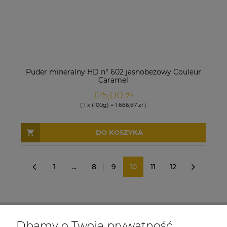
Puder mineralny HD n° 602 jasnobeżowy Couleur
Caramel
125,00 zł
( 1 x (100g) = 1 666,67 zł )
DO KOSZYKA
1
...
8
9
10
11
12
«
»
Dbamy o Twoją prywatność