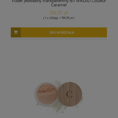
Puder jedwabny transparentny 811 WKŁAD Couleur
Caramel
95,01 zł
( 1 x (100g) = 791,75 zł )
DO KOSZYKA