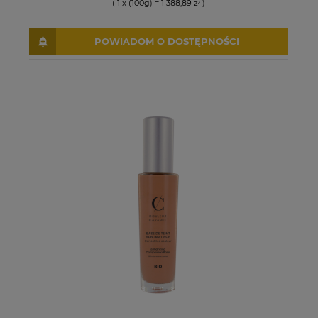
( 1 x (100g) = 1 388,89 zł )
POWIADOM O DOSTĘPNOŚCI