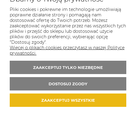
Pliki cookies i pokrewne im technologie umożliwiają
MOJE KONTO
poprawne działanie strony i pomagają nam
dostosować ofertę do Twoich potrzeb. Możesz
O FIRMIE
zaakceptować wykorzystanie przez nas wszystkich tych
plików i przejść do sklepu lub dostosować użycie
INFORMACJE
plików do swoich preferencji, wybierając opcję
"Dostosuj zgody".
POMOC
Więcej o plikach cookies przeczytasz w naszej Polityce
prywatności.
DOSTAWA
ZAAKCEPTUJ TYLKO NIEZBĘDNE
Dołącz do nas:
DOSTOSUJ ZGODY
ZAAKCEPTUJ WSZYSTKIE
Metody płatności: