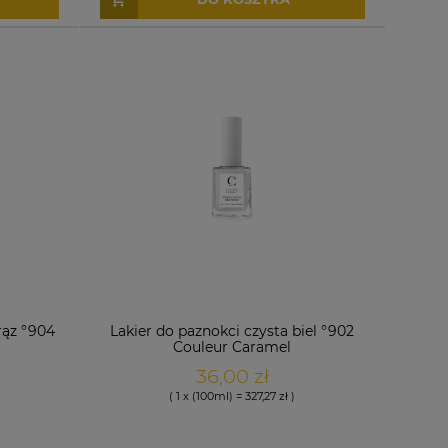
rąz °904
Lakier do paznokci czysta biel °902
Couleur Caramel
36,00 zł
( 1 x (100ml) = 327,27 zł )