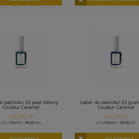
do paznokci 92 pawi zielony
Lakier do paznokci 93 gra
Couleur Caramel
Couleur Caramel
42,00 zł
42,00 zł
( 1 x (100ml) = 381,82 zł )
( 1 x (100ml) = 381,82 zł )
DO KOSZYKA
DO KOSZYKA