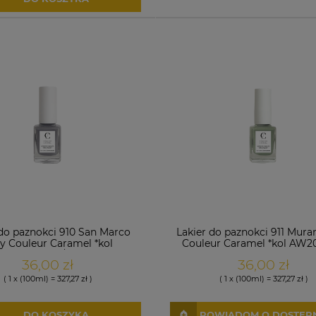
 do paznokci 910 San Marco
Lakier do paznokci 911 Mura
y Couleur Caramel *kol
Couleur Caramel *kol AW2
AW2024/25
36,00 zł
36,00 zł
( 1 x (100ml) = 327,27 zł )
( 1 x (100ml) = 327,27 zł )
DO KOSZYKA
POWIADOM O DOSTĘP