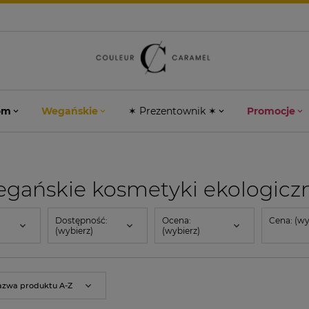
om
Wegańskie
✶ Prezentownik ✶
Promocje
gańskie kosmetyki ekologicz
Dostępność:
Ocena:
Cena: (wy
(wybierz)
(wybierz)
azwa produktu A-Z