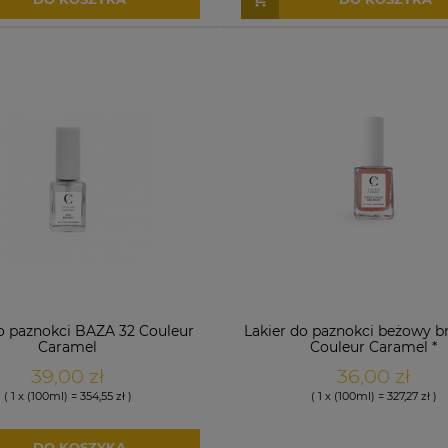
do paznokci BAZA 32 Couleur
Lakier do paznokci beżowy b
Caramel
Couleur Caramel *
39,00 zł
36,00 zł
( 1 x (100ml) = 354,55 zł )
( 1 x (100ml) = 327,27 zł )
DO KOSZYKA