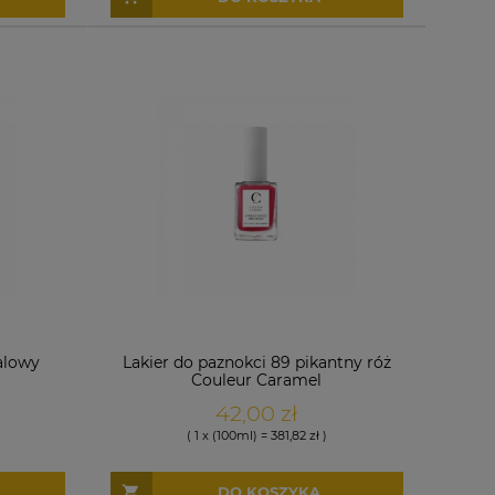
alowy
Lakier do paznokci 89 pikantny róż
Couleur Caramel
42,00 zł
( 1 x (100ml) = 381,82 zł )
DO KOSZYKA