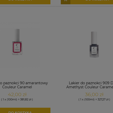
do paznokci 90 amarantowy
Lakier do paznokci 909 
Couleur Caramel
Amethyst Couleur Caramel
AW2024/25
42,00 zł
36,00 zł
( 1 x (100ml) = 381,82 zł )
( 1 x (100ml) = 327,27 zł )
DO KOSZYKA