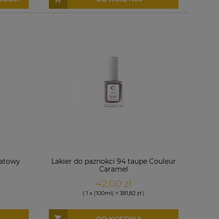
natowy
Lakier do paznokci 94 taupe Couleur
Caramel
42,00 zł
( 1 x (100ml) = 381,82 zł )
DO KOSZYKA