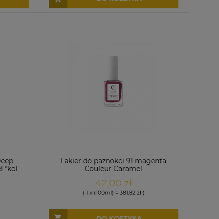
Deep
Lakier do paznokci 91 magenta
 *kol
Couleur Caramel
42,00 zł
( 1 x (100ml) = 381,82 zł )
DO KOSZYKA