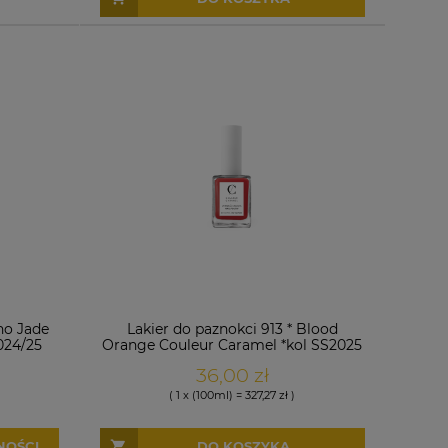
no Jade
Lakier do paznokci 913 * Blood
024/25
Orange Couleur Caramel *kol SS2025
36,00 zł
( 1 x (100ml) = 327,27 zł )
NOŚCI
DO KOSZYKA