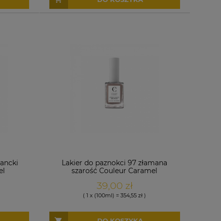
gancki
Lakier do paznokci 97 złamana
el
szarość Couleur Caramel
39,00 zł
( 1 x (100ml) = 354,55 zł )
DO KOSZYKA