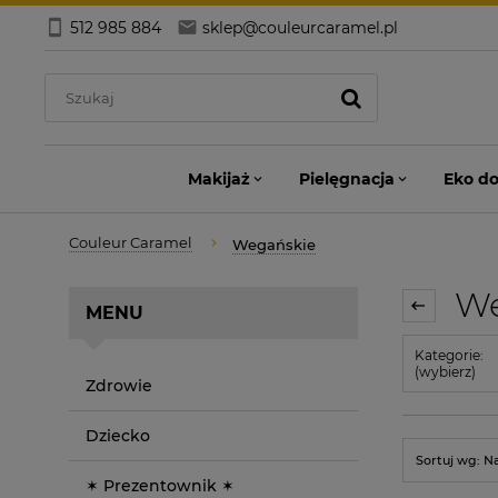
512 985 884
sklep@couleurcaramel.pl
Makijaż
Pielęgnacja
Eko d
Couleur Caramel
Wegańskie
We
MENU
Kategorie:
(wybierz)
Zdrowie
Dziecko
Sortuj wg:
N
✶ Prezentownik ✶