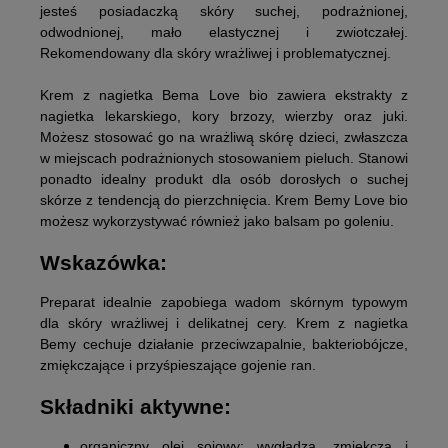
jesteś posiadaczką skóry suchej, podrażnionej,
odwodnionej, mało elastycznej i zwiotczałej.
Rekomendowany dla skóry wrażliwej i problematycznej.
Krem z nagietka Bema Love bio
zawiera ekstrakty z
nagietka lekarskiego, kory brzozy, wierzby oraz juki.
Możesz stosować go na wrażliwą skórę dzieci, zwłaszcza
w miejscach podrażnionych stosowaniem pieluch. Stanowi
ponadto idealny produkt dla osób dorosłych o suchej
skórze z tendencją do pierzchnięcia. Krem Bemy Love bio
możesz wykorzystywać również jako balsam po goleniu.
Wskazówka:
Preparat idealnie zapobiega wadom skórnym typowym
dla skóry wrażliwej i delikatnej cery. Krem z nagietka
Bemy cechuje działanie przeciwzapalnie, bakteriobójcze,
zmiękczające i przyśpieszające gojenie ran.
Składniki aktywne:
organiczny olej sojowy:
wygładza, zmiękcza i