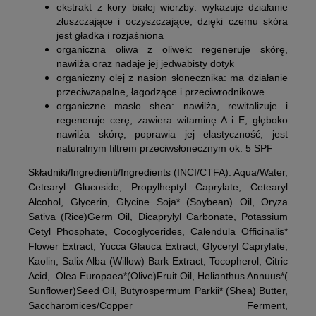
ekstrakt z kory białej wierzby:
wykazuje działanie
złuszczające i oczyszczające, dzięki czemu skóra
jest gładka i rozjaśniona
organiczna oliwa z oliwek:
regeneruje skórę,
nawilża oraz nadaje jej jedwabisty dotyk
organiczny olej z nasion słonecznika:
ma działanie
przeciwzapalne, łagodzące i przeciwrodnikowe.
organiczne masło shea:
nawilża, rewitalizuje i
regeneruje cerę, zawiera witaminę A i E, głęboko
nawilża skórę, poprawia jej elastyczność, jest
naturalnym filtrem przeciwsłonecznym ok. 5 SPF
Składniki/Ingredienti/Ingredients (INCI/CTFA): Aqua/Water,
Cetearyl Glucoside, Propylheptyl Caprylate, Cetearyl
Alcohol, Glycerin, Glycine Soja* (Soybean) Oil, Oryza
Sativa (Rice)Germ Oil, Dicaprylyl Carbonate, Potassium
Cetyl Phosphate, Cocoglycerides, Calendula Officinalis*
Flower Extract, Yucca Glauca Extract, Glyceryl Caprylate,
Kaolin, Salix Alba (Willow) Bark Extract, Tocopherol, Citric
Acid, Olea Europaea*(Olive)Fruit Oil, Helianthus Annuus*(
Sunflower)Seed Oil, Butyrospermum Parkii* (Shea) Butter,
Saccharomices/Copper Ferment,