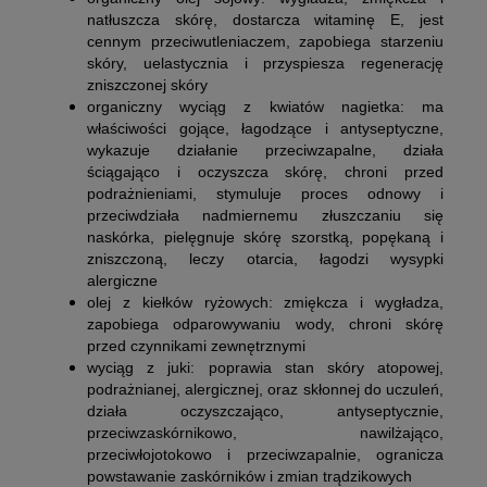
natłuszcza skórę, dostarcza witaminę E, jest
cennym przeciwutleniaczem, zapobiega starzeniu
skóry, uelastycznia i przyspiesza regenerację
zniszczonej skóry
organiczny wyciąg z kwiatów nagietka:
ma
właściwości gojące, łagodzące i antyseptyczne,
wykazuje działanie przeciwzapalne, działa
ściągająco i oczyszcza skórę, chroni przed
podrażnieniami, stymuluje proces odnowy i
przeciwdziała nadmiernemu złuszczaniu się
naskórka, pielęgnuje skórę szorstką, popękaną i
zniszczoną, leczy otarcia, łagodzi wysypki
alergiczne
olej z kiełków ryżowych:
zmiękcza i wygładza,
zapobiega odparowywaniu wody, chroni skórę
przed czynnikami zewnętrznymi
wyciąg z juki:
poprawia stan skóry atopowej,
podrażnianej, alergicznej, oraz skłonnej do uczuleń,
działa oczyszczająco, antyseptycznie,
przeciwzaskórnikowo, nawilżająco,
przeciwłojotokowo i przeciwzapalnie, ogranicza
powstawanie zaskórników i zmian trądzikowych