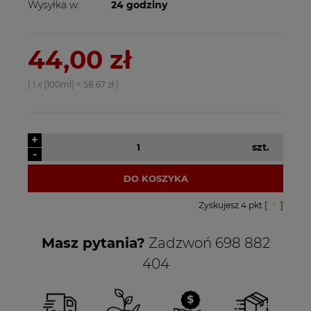
Wysyłka w:
24 godziny
44,00 zł
( 1
x (100ml)
=
58,67 zł
)
+
szt.
-
DO KOSZYKA
Zyskujesz
4
pkt [
?
]
Masz pytania?
Zadzwoń 698 882
404