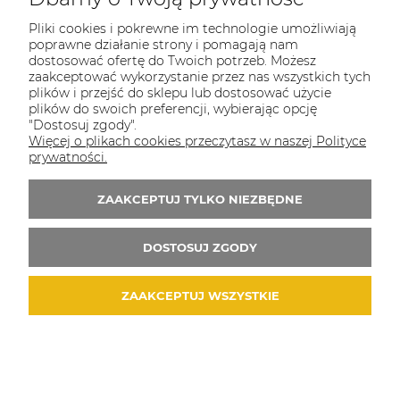
COULEUR CARAMEL
Pliki cookies i pokrewne im technologie umożliwiają
Zapraszamy do kontaktu od poniedziałku do
poprawne działanie strony i pomagają nam
piątku w godzinach 8:00 - 16:00
dostosować ofertę do Twoich potrzeb. Możesz
zaakceptować wykorzystanie przez nas wszystkich tych
Tel.:
512-985-884
plików i przejść do sklepu lub dostosować użycie
plików do swoich preferencji, wybierając opcję
E-mail:
sklep@couleurcaramel.pl
"Dostosuj zgody".
Więcej o plikach cookies przeczytasz w naszej Polityce
prywatności.
Zapisz się do 
newslettera
Otrzymasz powiadomienia o promocjach i
ZAAKCEPTUJ TYLKO NIEZBĘDNE
nowościach...i odbierzesz kupon o wartości 10
zł na pierwsze zakupy!
DOSTOSUJ ZGODY
ZAAKCEPTUJ WSZYSTKIE
© 2026 couleurcaramel.pl. Wszelkie prawa zastrzeżone.
Styl graficzny i aplikacje ShopGadget.pl
Sklep
internetowy Shoper.pl