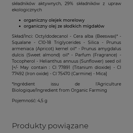
składników aktywnych, 29% składników z upraw
ekologicznych
organiczny olejek morelowy
organiczny olej ze słodkich migdałów
Skład/Inci: Octyldodecanol - Cera alba (Beeswax)* -
Squalane - C10-18 Triglycerides - Silica - Prunus
armeniaca (Apricot) kernel oil* - Prunus amygdalus
dulcis (Sweet almond) oil* - Parfum (Fragrance) -
Tocopherol - Helianthus annuus (Sunflower) seed oil
[+/- May contain : CI 77891 (Titanium dioxide) - CI
77492 (Iron oxide) - CI 75470 (Carmine) - Mica]
*Ingrédient issu de l'Agriculture
Biologique/Ingredient from Organic Farming
Pojemność: 4,5 g
Produkty powiązane