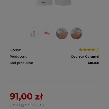
Ocena:
Producent:
Couleur Caramel
Kod produktu:
618360
91,00 zł
( 1
x (100g)
=
2 022,22 zł
)