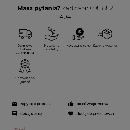
Masz pytania?
Zadzwoń 698 882
404
Darmowa
Naturalne
Korzystne ceny
Szybka wysyłka
dostawa
produkty
od 150 PLN
Sprawdzona
jakość
zapytaj o produkt
poleć znajomemu
dodaj opinię
dodaj do przechowalni