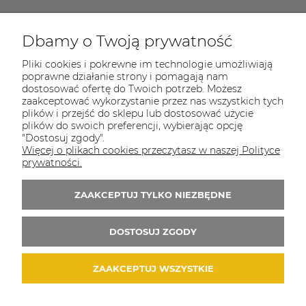
Dbamy o Twoją prywatność
COULEUR CARAMEL
Pliki cookies i pokrewne im technologie umożliwiają
Zapraszamy do kontaktu od poniedziałku do
poprawne działanie strony i pomagają nam
piątku w godzinach 8:00 - 16:00
dostosować ofertę do Twoich potrzeb. Możesz
zaakceptować wykorzystanie przez nas wszystkich tych
Tel.:
512-985-884
plików i przejść do sklepu lub dostosować użycie
plików do swoich preferencji, wybierając opcję
E-mail:
sklep@couleurcaramel.pl
"Dostosuj zgody".
Więcej o plikach cookies przeczytasz w naszej Polityce
prywatności.
Zapisz się do 
newslettera
Otrzymasz powiadomienia o promocjach i
ZAAKCEPTUJ TYLKO NIEZBĘDNE
nowościach...i odbierzesz kupon o wartości 10
zł na pierwsze zakupy!
DOSTOSUJ ZGODY
ZAAKCEPTUJ WSZYSTKIE
© 2026 couleurcaramel.pl. Wszelkie prawa zastrzeżone.