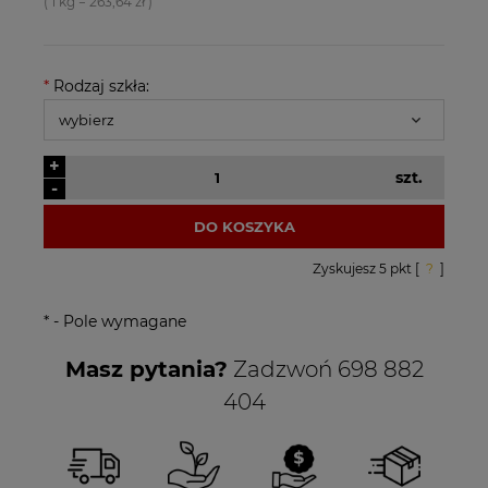
( 1
kg
=
263,64 zł
)
*
Rodzaj szkła:
+
szt.
-
DO KOSZYKA
Zyskujesz
5
pkt [
?
]
*
- Pole wymagane
Masz pytania?
Zadzwoń 698 882
404