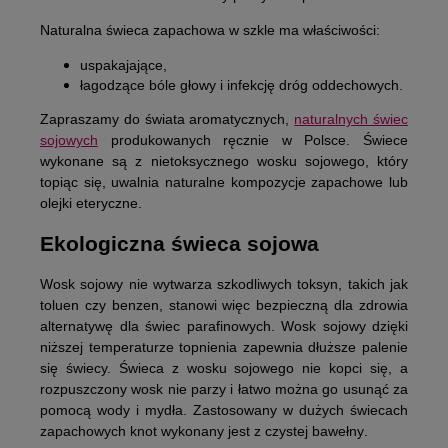
Naturalna świeca zapachowa w szkle
ma właściwości:
uspakajające,
łagodzące bóle głowy i infekcję dróg oddechowych.
Zapraszamy do świata aromatycznych,
naturalnych świec
sojowych
produkowanych ręcznie w Polsce
. Świece
wykonane są z nietoksycznego wosku sojowego, który
topiąc się, uwalnia naturalne kompozycje zapachowe lub
olejki eteryczne.
Ekologiczna świeca sojowa
Wosk sojowy
nie wytwarza szkodliwych toksyn
, takich jak
toluen czy benzen, stanowi więc bezpieczną dla zdrowia
alternatywę dla świec parafinowych. Wosk sojowy dzięki
niższej temperaturze topnienia zapewnia dłuższe palenie
się świecy. Świeca z wosku sojowego
nie kopci się
, a
rozpuszczony wosk
nie parzy
i łatwo można go usunąć za
pomocą wody i mydła. Zastosowany w dużych świecach
zapachowych
knot wykonany jest z czystej bawełny
.