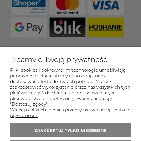
Dbamy o Twoją prywatność
COULEUR CARAMEL
Pliki cookies i pokrewne im technologie umożliwiają
Zapraszamy do kontaktu od poniedziałku do
poprawne działanie strony i pomagają nam
piątku w godzinach 8:00 - 16:00
dostosować ofertę do Twoich potrzeb. Możesz
zaakceptować wykorzystanie przez nas wszystkich tych
Tel.:
512-985-884
plików i przejść do sklepu lub dostosować użycie
plików do swoich preferencji, wybierając opcję
E-mail:
sklep@couleurcaramel.pl
"Dostosuj zgody".
Więcej o plikach cookies przeczytasz w naszej Polityce
Zapisz się do 
newslettera
prywatności.
Otrzymasz powiadomienia o promocjach i
ZAAKCEPTUJ TYLKO NIEZBĘDNE
nowościach...i odbierzesz kupon o wartości 10
zł na pierwsze zakupy!