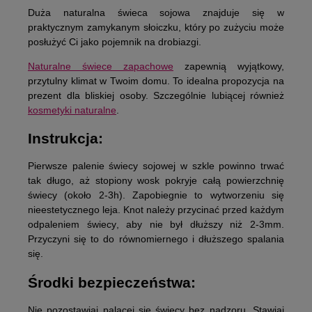
Duża naturalna świeca sojowa znajduje się
w
praktycznym zamykanym słoiczku
, który po zużyciu może
posłużyć Ci jako pojemnik na drobiazgi.
Naturalne świece zapachowe
zapewnią wyjątkowy,
przytulny klimat w Twoim domu. To idealna
propozycja na
prezent
dla bliskiej osoby. Szczególnie lubiącej również
kosmetyki naturalne
.
Instrukcja:
Pierwsze palenie świecy sojowej w szkle powinno trwać
tak długo, aż stopiony wosk pokryje całą powierzchnię
świecy (około 2-3h). Zapobiegnie to wytworzeniu się
nieestetycznego leja.
Knot należy przycinać przed każdym
odpaleniem świecy
, aby nie był dłuższy niż 2-3mm.
Przyczyni się to do równomiernego i dłuższego spalania
się.
Środki bezpieczeństwa:
Nie pozostawiaj palącej się świecy bez nadzoru
. Stawiaj