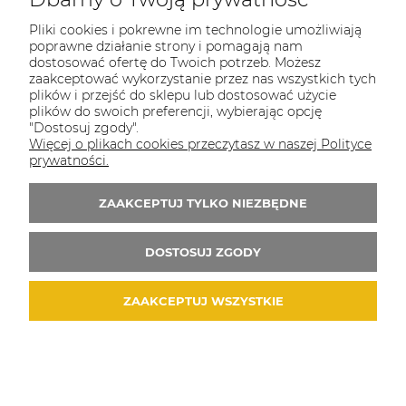
COULEUR CARAMEL
Pliki cookies i pokrewne im technologie umożliwiają
Zapraszamy do kontaktu od poniedziałku do
poprawne działanie strony i pomagają nam
piątku w godzinach 8:00 - 16:00
dostosować ofertę do Twoich potrzeb. Możesz
zaakceptować wykorzystanie przez nas wszystkich tych
Tel.:
512-985-884
plików i przejść do sklepu lub dostosować użycie
plików do swoich preferencji, wybierając opcję
E-mail:
sklep@couleurcaramel.pl
"Dostosuj zgody".
Więcej o plikach cookies przeczytasz w naszej Polityce
prywatności.
Zapisz się do 
newslettera
Otrzymasz powiadomienia o promocjach i
ZAAKCEPTUJ TYLKO NIEZBĘDNE
nowościach...i odbierzesz kupon o wartości 10
zł na pierwsze zakupy!
DOSTOSUJ ZGODY
ZAAKCEPTUJ WSZYSTKIE
© 2026 couleurcaramel.pl. Wszelkie prawa zastrzeżone.
Styl graficzny i aplikacje ShopGadget.pl
Sklep
internetowy Shoper.pl