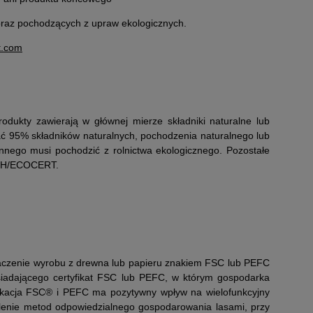
raz pochodzących z upraw ekologicznych.
t.com
ukty zawierają w głównej mierze składniki naturalne lub
ać 95% składników naturalnych, pochodzenia naturalnego lub
ego musi pochodzić z rolnictwa ekologicznego. Pozostałe
BDIH/ECOCERT.
naczenie wyrobu z drewna lub papieru znakiem FSC lub PEFC
siadającego certyfikat FSC lub PEFC, w którym gospodarka
fikacja FSC® i PEFC ma pozytywny wpływ na wielofunkcyjny
nalenie metod odpowiedzialnego gospodarowania lasami, przy