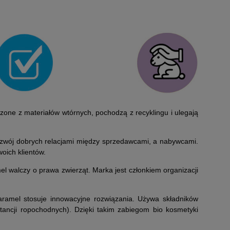
tka Perfect Complexion n°41
Pomadka do ust 516 Chestnut
unset Couleur Caramel
Couleur Caramel * kol AW2024/2
161,50 zł
65,70 zł
one z materiałów wtórnych, pochodzą z recyklingu i ulegają
170,00 zł
73,00 zł
na regularna:
Cena regularna:
112,70 zł
73,00 zł
jniższa cena:
Najniższa cena:
ozwój dobrych relacjami między sprzedawcami, a nabywcami.
oich klientów.
DO KOSZYKA
DO KOSZYKA
l walczy o prawa zwierząt. Marka jest członkiem organizacji
ramel stosuje innowacyjne rozwiązania. Używa składników
tancji ropochodnych). Dzięki takim zabiegom bio kosmetyki