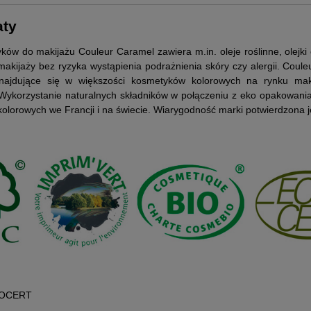
aty
ków do makijażu Couleur Caramel zawiera m.in. oleje roślinne, olejki 
makijaży bez ryzyka wystąpienia podrażnienia skóry czy alergii. Coul
znajdujące się w większości kosmetyków kolorowych na rynku mak
 Wykorzystanie naturalnych składników w połączeniu z eko opakowani
lorowych we Francji i na świecie. Wiarygodność marki potwierdzona jes
ECOCERT