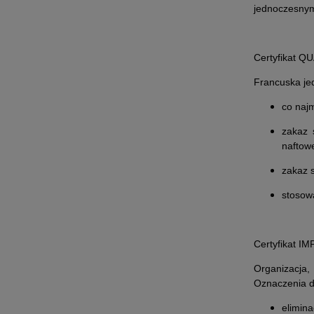
jednoczesnym
Certyfikat 
Francuska jed
co naj
zakaz 
naftow
zakaz 
stosow
Certyfikat I
Organizacja,
Oznaczenia d
elimin