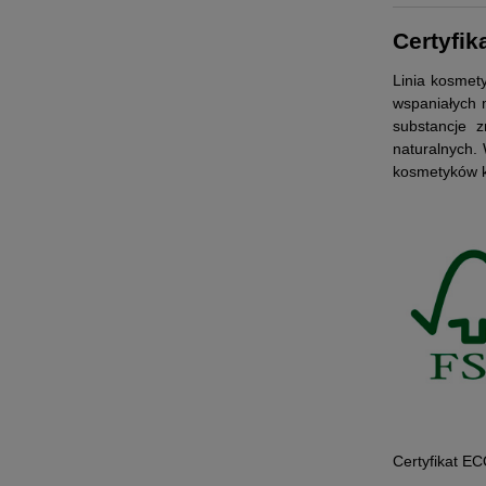
Certyfik
Linia kosmety
wspaniałych 
substancje 
naturalnych.
kosmetyków ko
Certyfikat 