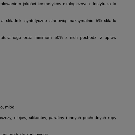
lowaniem jakości kosmetyków ekologicznych. Instytucja ta
a składniki syntetyczne stanowią maksymalnie 5% składu
 naturalnego oraz minimum 50% z nich pochodzi z upraw
ko, miód
szczy, olejów, silikonów, parafiny i innych pochodnych ropy
ów ani produktu końcowego