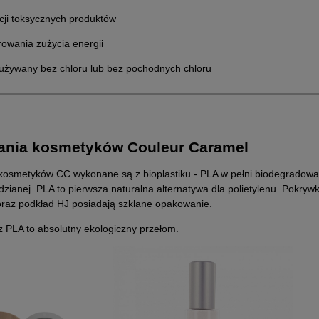
cji toksycznych produktów
rowania zużycia energii
 używany bez chloru lub bez pochodnych chloru
nia kosmetyków Couleur Caramel
kosmetyków CC wykonane są
z bioplastiku - PLA w pełni biodegradow
dzianej.
PLA to pierwsza naturalna alternatywa dla polietylenu. Pokr
oraz podkład HJ posiadają szklane opakowanie.
 PLA to absolutny ekologiczny przełom.