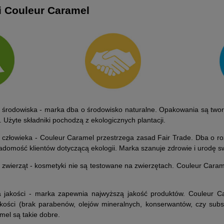
i Couleur Caramel
ujędrniający do
BEMAbio krem uelastyczniający
Pale
llą Azjatycką i
na rozstępy z Centellą Azjatycką i
S
estek dyni 150 ml
bakuchiolem 150 ml
60 zł
63,00 zł
 środowiska
- marka dba o środowisko naturalne. Opakowania są tworz
. Użyte składniki pochodzą z ekologicznych plantacji.
68,00 zł
68,00 zł
rna:
Cena regularna:
Ce
68,00 zł
68,00 zł
na:
Najniższa cena:
Na
 człowieka
- Couleur Caramel przestrzega zasad Fair Trade. Dba o r
domość klientów dotyczącą ekologii. Marka szanuje zdrowie i urodę sw
KOSZYKA
DO KOSZYKA
 zwierząt
- kosmetyki nie są testowane na zwierzętach. Couleur Carame
 jakości
- marka zapewnia najwyższą jakość produktów. Couleur Ca
akości (brak parabenów, olejów mineralnych, konserwantów, czy subs
mel są takie dobre.