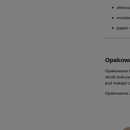
elimina
monito
papier
Opakowa
Opakowania 
skrobi kukury
pod makijaż 
Opakowania z