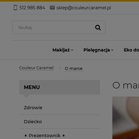
512 985 884
sklep@couleurcaramel.pl
Makijaż
Pielęgnacja
Eko d
Couleur Caramel
O marce
O ma
MENU
Zdrowie
Dziecko
✶ Prezentownik ✶