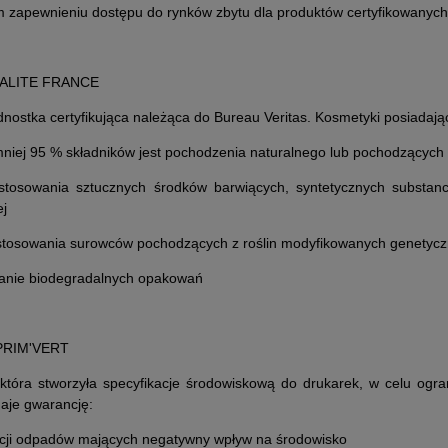
 zapewnieniu dostępu do rynków zbytu dla produktów certyfikowanyc
QUALITE FRANCE
nostka certyfikująca należąca do Bureau Veritas. Kosmetyki posiadając
mniej 95 % składników jest pochodzenia naturalnego lub pochodzących 
stosowania sztucznych środków barwiących, syntetycznych substanc
ej
stosowania surowców pochodzących z roślin modyfikowanych genetycz
anie biodegradalnych opakowań
MPRIM'VERT
 która stworzyła specyfikacje środowiskową do drukarek, w celu ogr
aje gwarancję:
acji odpadów mających negatywny wpływ na środowisko