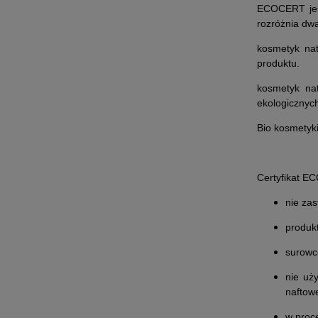
ECOCERT jest
rozróżnia dwa
k
osmetyk nat
produktu.
kosmetyk na
ekologicznyc
Bio kosmetyki
Certyfikat E
nie za
produk
surowc
nie uż
naftow
w proc