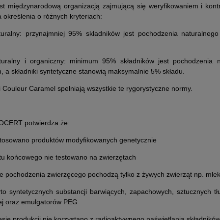
 międzynarodową organizacją zajmującą się weryfikowaniem i kontro
 określenia o różnych kryteriach:
uralny: przynajmniej 95% składników jest pochodzenia naturalnego
turalny i organiczny: minimum 95% składników jest pochodzenia
h,
a składniki syntetyczne stanowią maksymalnie 5% składu.
 Couleur Caramel spełniają wszystkie te rygorystyczne normy.
COCERT potwierdza że:
stosowano produktów modyfikowanych genetycznie
tu końcowego nie testowano na zwierzętach
e pochodzenia zwierzęcego pochodzą tylko z żywych zwierząt np. mle
yto syntetycznych substancji barwiących, zapachowych, sztucznych tłu
ej oraz emulgatorów PEG
esie produkcji nie korzystano z radioaktywnego naświetlania składnik