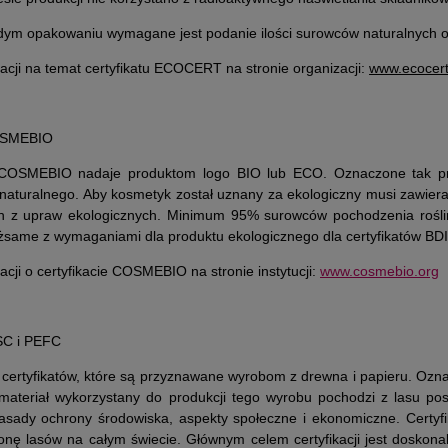
dym opakowaniu wymagane jest podanie ilości surowców naturalnych o
acji na temat certyfikatu ECOCERT na stronie organizacji:
www.ecocer
COSMEBIO
COSMEBIO nadaje produktom logo BIO lub ECO. Oznaczone tak prod
naturalnego. Aby kosmetyk został uznany za ekologiczny musi zawier
 z upraw ekologicznych. Minimum 95% surowców pochodzenia roślinn
żsame z wymaganiami dla produktu ekologicznego dla certyfikatów 
acji o certyfikacie COSMEBIO na stronie instytucji:
www.cosmebio.org
FSC i PEFC
 certyfikatów, które są przyznawane wyrobom z drewna i papieru. Oz
materiał wykorzystany do produkcji tego wyrobu pochodzi z lasu po
asady ochrony środowiska, aspekty społeczne i ekonomiczne. Certy
ronę lasów na całym świecie. Głównym celem certyfikacji jest dosko