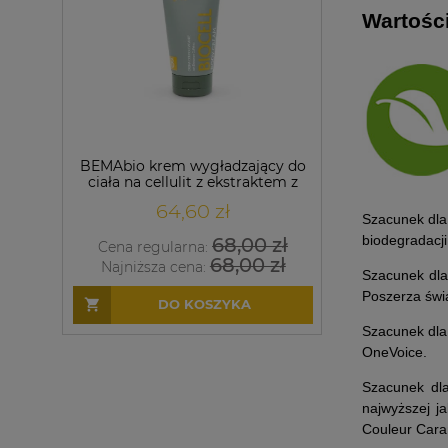
Wartośc
ad
BEMAbio krem wygładzający do
BEMAbio krem 
leur
ciała na cellulit z ekstraktem z
ciała z Cente
Drosery i kofeiną
ekstraktem z p
64,60 zł
64,
Szacunek dla
biodegradacji
0 zł
68,00 zł
Cena regularna:
Cena regula
 zł
68,00 zł
Najniższa cena:
Najniższa ce
Szacunek dla
Poszerza świa
DO KOSZYKA
DO 
Szacunek dla
OneVoice.
Szacunek dla
najwyższej j
Couleur Cara