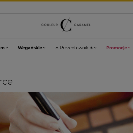
om
Wegańskie
✶ Prezentownik ✶
Promocje
rce