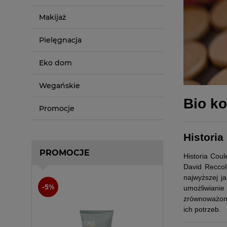
Makijaż
Pielęgnacja
Eko dom
Wegańskie
Bio k
Promocje
Historia
PROMOCJE
Historia Cou
David Reccol
najwyższej j
umożliwianie
zrównoważone
ich potrzeb.