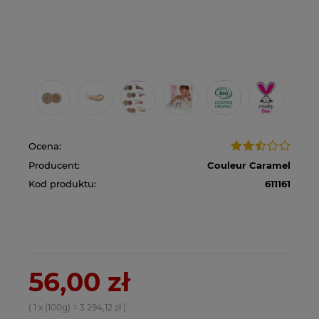
Ocena:
Producent:
Couleur Caramel
Kod produktu:
611161
56,00 zł
( 1
x (100g)
=
3 294,12 zł
)