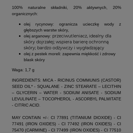
100% naturalne składniki, 20% aktywnych, 20%
organicznych:
olej rycynowy:
ogranicza ucieczkę wody z
głębszych warstw skóry,
przeciwutleniacz, idealny dla
olej arganowy:
skóry dojrzałej; wspiera barierę ochronną
skóry; bardzo odżywczy i wygładzający
olej z pestek moreli:
zapewnia miękkość i zdrowy
blask skóry
Waga: 1,7 g
INGREDIENTS: MICA - RICINUS COMMUNIS (CASTOR)
SEED OIL* - SQUALANE - ZINC STEARATE – LECITHIN
– GLYCERIN – WATER - SODIUM ANISATE - SODIUM
LEVULINATE – TOCOPHEROL - ASCORBYL PALMITATE
- CITRIC ACID.
MAY CONTAIN +/-: CI 77891 (TITANIUM DIOXIDE) - CI
77491 (IRON OXIDES) - CI 77492 (IRON OXIDES) - CI
75470 (CARMINE) - CI 77499 (IRON OXIDES) - CI 77510