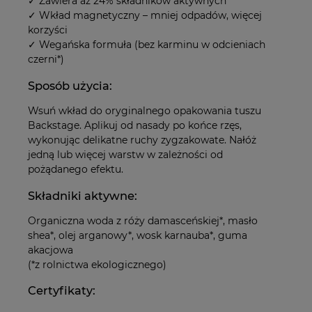
✓ Zawiera aż 24% składników aktywnych
✓ Wkład magnetyczny – mniej odpadów, więcej
korzyści
✓ Wegańska formuła (bez karminu w odcieniach
czerni*)
Sposób użycia:
Wsuń wkład do oryginalnego opakowania tuszu
Backstage. Aplikuj od nasady po końce rzęs,
wykonując delikatne ruchy zygzakowate. Nałóż
jedną lub więcej warstw w zależności od
pożądanego efektu.
Składniki aktywne:
Organiczna woda z róży damasceńskiej*, masło
shea*, olej arganowy*, wosk karnauba*, guma
akacjowa
(*z rolnictwa ekologicznego)
Certyfikaty: