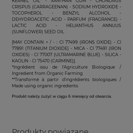
KERNEL OIL* - XANTHAN GUM - CHONDRUS
CRISPUS (CARRAGEENAN) - SODIUM HYDROXIDE -
TOCOPHEROL - BENZYL ALCOHOL -
DEHYDROACETIC ACID - PARFUM (FRAGRANCE) -
LACTIC ACID - HELIANTHUS ANNUUS
(SUNFLOWER) SEED OIL
[MAY CONTAIN + / - : CI 77499 (IRONS OXIDE) - CI
77891 (TITANIUM DIOXIDE) - MICA - CI 77491 (IRON
OXIDES) - CI 77007 (ULTRAMARINE BLUE) - SILICA -
KAOLIN - CI 75470 (CARMINE)].
*Ingrédient issu de l'Agriculture Biologique /
Ingredient from Organic Farming
**Transformé à partir d'ingrédients biologiques /
Made using organic ingredients
Produkt należy zużyć w ciągu 6 miesięcy od otwarcia.
Produkty powiązane