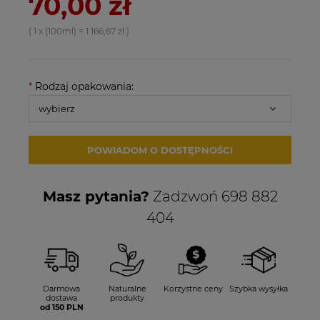
70,00 zł
( 1
x (100ml)
=
1 166,67 zł
)
*
Rodzaj opakowania:
POWIADOM O DOSTĘPNOŚCI
Masz pytania?
Zadzwoń 698 882
404
Darmowa
Naturalne
Korzystne ceny
Szybka wysyłka
dostawa
produkty
od 150 PLN