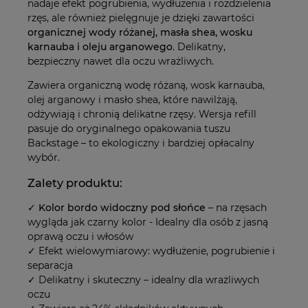
nadaje efekt pogrubienia, wydłużenia i rozdzielenia
rzęs, ale również pielęgnuje je dzięki zawartości
organicznej wody różanej, masła shea, wosku
karnauba i oleju arganowego
. Delikatny,
bezpieczny nawet dla oczu wrażliwych.
Zawiera organiczną wodę różaną, wosk karnauba,
olej arganowy i masło shea, które nawilżają,
odżywiają i chronią delikatne rzęsy. Wersja refill
pasuje do oryginalnego opakowania tuszu
Backstage – to ekologiczny i bardziej opłacalny
wybór.
Zalety produktu:
✓
Kolor bordo widoczny pod słońce
– na rzęsach
wygląda jak czarny kolor - Idealny dla osób z jasną
oprawą oczu i włosów
✓ Efekt wielowymiarowy: wydłużenie, pogrubienie i
separacja
✓ Delikatny i skuteczny – idealny dla wrażliwych
oczu