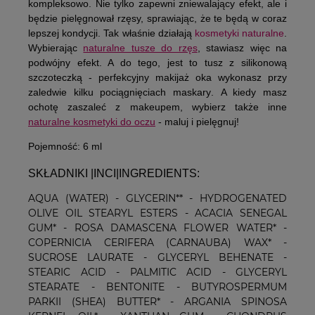
kompleksowo.
Nie tylko zapewni zniewalający efekt, ale i
będzie pielęgnował rzęsy, sprawiając, że te będą w coraz
lepszej kondycji.
Tak właśnie działają
kosmetyki naturalne
.
Wybierając
naturalne tusze do rzęs
, stawiasz więc na
podwójny efekt. A do tego, jest to tusz z silikonową
szczoteczką -
perfekcyjny makijaż oka wykonasz przy
zaledwie kilku pociągnięciach maskary
. A kiedy masz
ochotę zaszaleć z makeupem, wybierz także inne
naturalne kosmetyki do oczu
- maluj i pielęgnuj!
Pojemność: 6 ml
SKŁADNIKI |INCI|INGREDIENTS:
AQUA (WATER) - GLYCERIN** - HYDROGENATED
OLIVE OIL STEARYL ESTERS - ACACIA SENEGAL
GUM* - ROSA DAMASCENA FLOWER WATER* -
COPERNICIA CERIFERA (CARNAUBA) WAX* -
SUCROSE LAURATE - GLYCERYL BEHENATE -
STEARIC ACID - PALMITIC ACID - GLYCERYL
STEARATE - BENTONITE - BUTYROSPERMUM
PARKII (SHEA) BUTTER* - ARGANIA SPINOSA