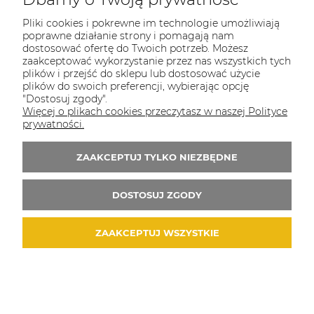
COULEUR CARAMEL
Pliki cookies i pokrewne im technologie umożliwiają
Zapraszamy do kontaktu od poniedziałku do
poprawne działanie strony i pomagają nam
piątku w godzinach 8:00 - 16:00
dostosować ofertę do Twoich potrzeb. Możesz
zaakceptować wykorzystanie przez nas wszystkich tych
Tel.:
512-985-884
plików i przejść do sklepu lub dostosować użycie
plików do swoich preferencji, wybierając opcję
E-mail:
sklep@couleurcaramel.pl
"Dostosuj zgody".
Więcej o plikach cookies przeczytasz w naszej Polityce
prywatności.
Zapisz się do 
newslettera
Otrzymasz powiadomienia o promocjach i
ZAAKCEPTUJ TYLKO NIEZBĘDNE
nowościach...i odbierzesz kupon o wartości 10
zł na pierwsze zakupy!
DOSTOSUJ ZGODY
ZAAKCEPTUJ WSZYSTKIE
© 2026 couleurcaramel.pl. Wszelkie prawa zastrzeżone.
Styl graficzny i aplikacje ShopGadget.pl
Sklep
internetowy Shoper.pl