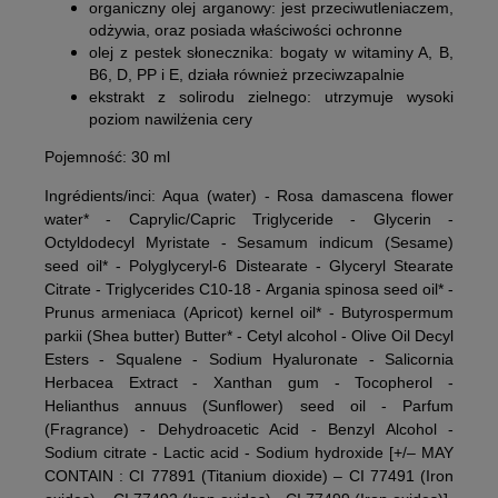
organiczny olej arganowy: jest przeciwutleniaczem,
odżywia, oraz posiada właściwości ochronne
olej z pestek słonecznika: bogaty w witaminy A, B,
B6, D, PP i E, działa również przeciwzapalnie
ekstrakt z solirodu zielnego: utrzymuje wysoki
poziom nawilżenia cery
Pojemność: 30 ml
Ingrédients/inci: Aqua (water) - Rosa damascena flower
water* - Caprylic/Capric Triglyceride - Glycerin -
Octyldodecyl Myristate - Sesamum indicum (Sesame)
seed oil* - Polyglyceryl-6 Distearate - Glyceryl Stearate
Citrate - Triglycerides C10-18 - Argania spinosa seed oil* -
Prunus armeniaca (Apricot) kernel oil* - Butyrospermum
parkii (Shea butter) Butter* - Cetyl alcohol - Olive Oil Decyl
Esters - Squalene - Sodium Hyaluronate - Salicornia
Herbacea Extract - Xanthan gum - Tocopherol -
Helianthus annuus (Sunflower) seed oil - Parfum
(Fragrance) - Dehydroacetic Acid - Benzyl Alcohol -
Sodium citrate - Lactic acid - Sodium hydroxide [+/– MAY
CONTAIN : CI 77891 (Titanium dioxide) – CI 77491 (Iron