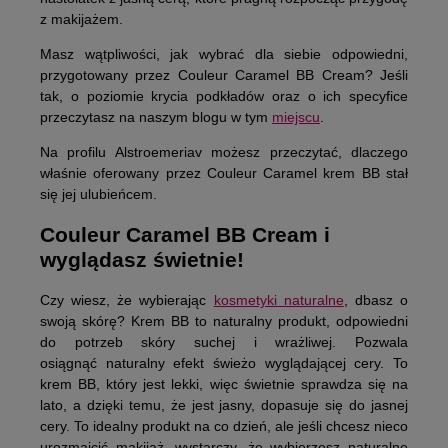
z makijażem.
Masz wątpliwości, jak wybrać dla siebie odpowiedni,
przygotowany przez Couleur Caramel BB Cream? Jeśli
tak, o poziomie krycia podkładów oraz o ich specyfice
przeczytasz na naszym blogu w tym
miejscu
.
Na profilu Alstroemeriav możesz przeczytać, dlaczego
właśnie oferowany przez Couleur Caramel krem BB stał
się jej ulubieńcem.
Couleur Caramel BB Cream i
wyglądasz świetnie!
Czy wiesz, że wybierając
kosmetyki naturalne
, dbasz o
swoją skórę?
Krem BB to naturalny produkt, odpowiedni
do potrzeb skóry suchej i wrażliwej.
Pozwala
osiągnąć naturalny efekt świeżo wyglądającej cery. To
krem BB, który jest lekki, więc świetnie sprawdza się na
lato, a dzięki temu, że jest jasny, dopasuje się do jasnej
cery. To idealny produkt na co dzień, ale jeśli chcesz nieco
urozmaicić makijaż, wystarczy, że wybierzesz naturalne