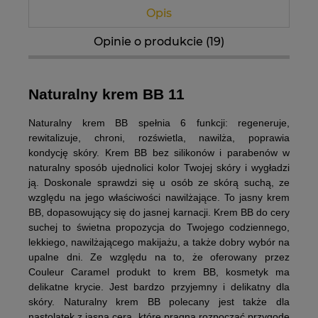
Opis
Opinie o produkcie (19)
Naturalny krem BB 11
Naturalny krem BB spełnia 6 funkcji
: regeneruje,
rewitalizuje, chroni, rozświetla, nawilża, poprawia
kondycję skóry.
Krem BB bez silikonów i parabenów w
naturalny sposób ujednolici kolor
Twojej skóry i wygładzi
ją. Doskonale sprawdzi się u osób ze skórą suchą, ze
względu na jego właściwości nawilżające. To
jasny krem
BB, dopasowujący się do jasnej karnacji
.
Krem BB do cery
suchej to świetna propozycja do Twojego codziennego,
lekkiego, nawilżającego makijażu
, a także dobry wybór na
upalne dni. Ze względu na to, że
oferowany przez
Couleur Caramel produkt to krem BB, kosmetyk ma
delikatne krycie
. Jest bardzo przyjemny i delikatny dla
skóry. N
aturalny krem BB polecany jest także dla
nastolatek z jasną cerą
, które pragną rozpocząć przygodę