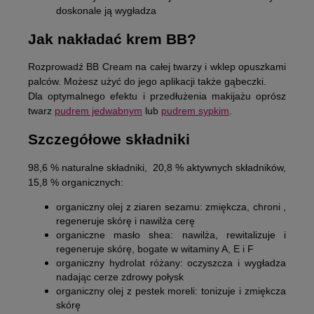
doskonale ją wygładza
Jak nakładać krem BB?
Rozprowadź BB Cream na całej twarzy i wklep opuszkami
palców. Możesz użyć do jego aplikacji także gąbeczki.
Dla optymalnego efektu i przedłużenia makijażu oprósz
twarz
pudrem jedwabnym
lub
pudrem sypkim
.
Szczegółowe składniki
98,6 % naturalne składniki, 20,8 % aktywnych składników,
15,8 % organicznych:
organiczny olej z ziaren sezamu: zmiękcza, chroni ,
regeneruje skórę i nawilża cerę
organiczne masło shea: nawilża, rewitalizuje i
regeneruje skórę, bogate w witaminy A, E i F
organiczny hydrolat różany: oczyszcza i wygładza
nadając cerze zdrowy połysk
organiczny olej z pestek moreli: tonizuje i zmiękcza
skórę