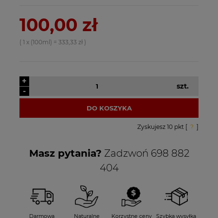
100,00 zł
( 1
x (100ml)
=
333,33 zł
)
+
szt.
-
DO KOSZYKA
Zyskujesz
10
pkt [
?
]
Masz pytania?
Zadzwoń 698 882
404
Darmowa
Naturalne
Korzystne ceny
Szybka wysyłka