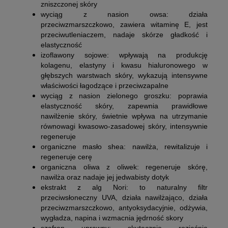
zniszczonej skóry
wyciąg z nasion owsa:
działa
przeciwzmarszczkowo, zawiera witaminę E, jest
przeciwutleniaczem, nadaje skórze gładkość i
elastyczność
izoflawony sojowe:
wpływają na produkcję
kolagenu, elastyny i kwasu hialuronowego w
głębszych warstwach skóry, wykazują intensywne
właściwości łagodzące i przeciwzapalne
wyciąg z nasion zielonego groszku:
poprawia
elastyczność skóry, zapewnia prawidłowe
nawilżenie skóry, świetnie wpływa na utrzymanie
równowagi kwasowo-zasadowej skóry, intensywnie
regeneruje
organiczne masło shea:
nawilża, rewitalizuje i
regeneruje cerę
organiczna oliwa z oliwek:
regeneruje skórę,
nawilża oraz nadaje jej jedwabisty dotyk
ekstrakt z alg Nori:
to naturalny filtr
przeciwsłoneczny UVA, działa nawilżająco, działa
przeciwzmarszczkowo, antyoksydacyjnie, odżywia,
wygładza, napina i wzmacnia jędrność skory