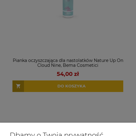
Pianka oczyszczająca dla nastolatków Nature Up On
Cloud Nine, Bema Cosmetici
54,00 zł
DO KOSZYKA
Dbamy o Twoją prywatność