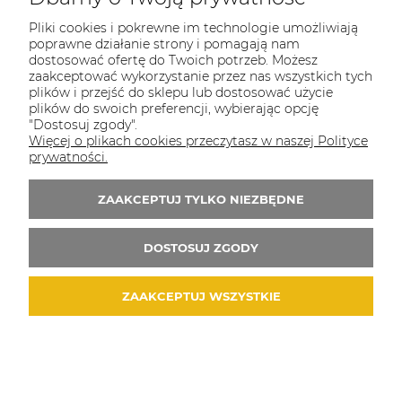
Pliki cookies i pokrewne im technologie umożliwiają
poprawne działanie strony i pomagają nam
dostosować ofertę do Twoich potrzeb. Możesz
zaakceptować wykorzystanie przez nas wszystkich tych
plików i przejść do sklepu lub dostosować użycie
plików do swoich preferencji, wybierając opcję
"Dostosuj zgody".
Więcej o plikach cookies przeczytasz w naszej Polityce
prywatności.
ZAAKCEPTUJ TYLKO NIEZBĘDNE
Serum nawilżająco-rozświetlające dla młodej skóry
DOSTOSUJ ZGODY
Nature Up, Bema Cosmetici
70,00 zł
ZAAKCEPTUJ WSZYSTKIE
DO KOSZYKA