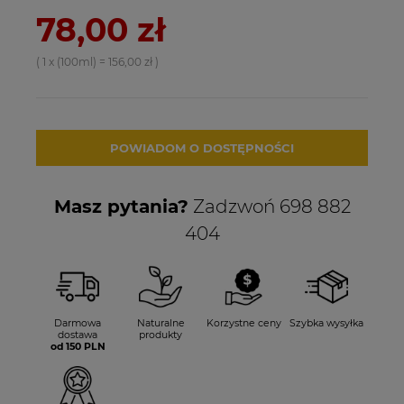
78,00 zł
( 1
x (100ml)
=
156,00 zł
)
POWIADOM O DOSTĘPNOŚCI
Masz pytania?
Zadzwoń 698 882
404
Darmowa
Naturalne
Korzystne ceny
Szybka wysyłka
dostawa
produkty
od 150 PLN