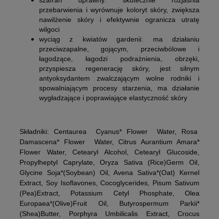
szafran uprawny:
skutecznie rozjaśnia
przebarwienia i wyrównuje koloryt skóry, zwiększa
nawilżenie skóry i efektywnie ogranicza utratę
wilgoci
wyciąg z kwiatów gardenii:
ma działaniu
przeciwzapalne, gojącym, przeciwbólowe i
łagodzące, łagodzi podrażnienia, obrzęki,
przyspiesza regenerację skóry, jest silnym
antyoksydantem zwalczającym wolne rodniki i
spowalniającym procesy starzenia, ma działanie
wygładzające i poprawiające elastyczność skóry
Składniki: Centaurea Cyanus* Flower Water, Rosa
Damascena* Flower Water, Citrus Aurantium Amara*
Flower Water, Cetearyl Alcohol, Cetearyl Glucoside,
Propylheptyl Caprylate, Oryza Sativa (Rice)Germ Oil,
Glycine Soja*(Soybean) Oil, Avena Sativa*(Oat) Kernel
Extract, Soy Isoflavones, Cocoglycerides, Pisum Sativum
(Pea)Extract, Potassium Cetyl Phosphate, Olea
Europaea*(Olive)Fruit Oil, Butyrospermum Parkii*
(Shea)Butter, Porphyra Umbilicalis Extract, Crocus