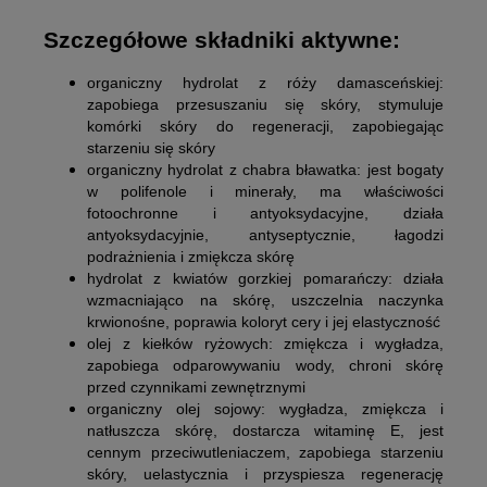
Szczegółowe składniki aktywne:
organiczny hydrolat z róży damasceńskiej:
zapobiega przesuszaniu się skóry, stymuluje
komórki skóry do regeneracji, zapobiegając
starzeniu się skóry
organiczny hydrolat z chabra bławatka:
jest bogaty
w polifenole i minerały, ma właściwości
fotoochronne i antyoksydacyjne, działa
antyoksydacyjnie, antyseptycznie, łagodzi
podrażnienia i zmiękcza skórę
hydrolat z kwiatów gorzkiej pomarańczy:
działa
wzmacniająco na skórę, uszczelnia naczynka
krwionośne, poprawia koloryt cery i jej elastyczność
olej z kiełków ryżowych:
zmiękcza i wygładza,
zapobiega odparowywaniu wody, chroni skórę
przed czynnikami zewnętrznymi
organiczny olej sojowy:
wygładza, zmiękcza i
natłuszcza skórę, dostarcza witaminę E, jest
cennym przeciwutleniaczem, zapobiega starzeniu
skóry, uelastycznia i przyspiesza regenerację