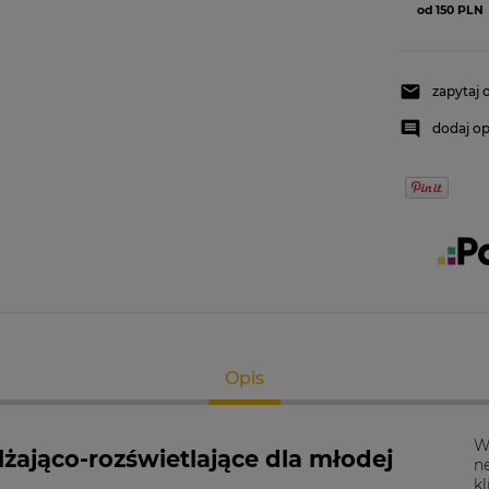
od 150 PLN
zapytaj 
dodaj op
Opis
W
żająco-rozświetlające dla młodej
n
kl