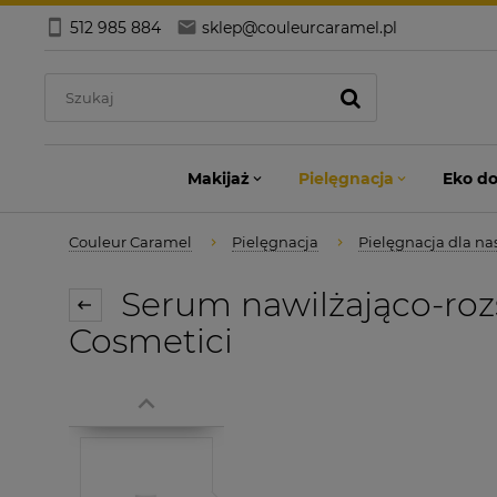
512 985 884
sklep@couleurcaramel.pl
Makijaż
Pielęgnacja
Eko d
Couleur Caramel
Pielęgnacja
Pielęgnacja dla na
Serum nawilżająco-roz
Cosmetici