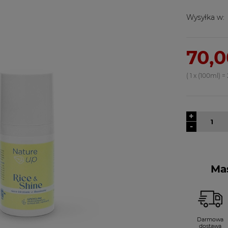
Wysyłka w:
70,0
( 1
x (100ml)
=
+
-
Mas
Darmowa
dostawa