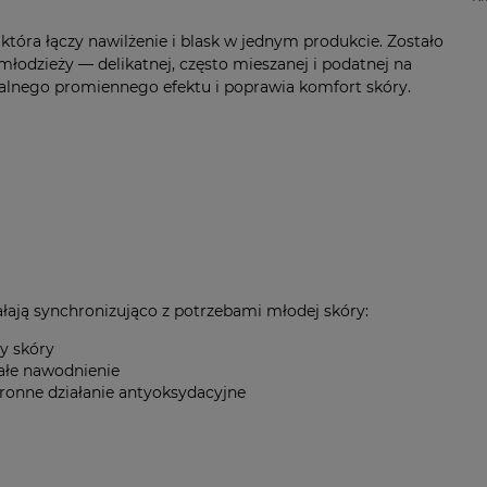
 która łączy nawilżenie i blask w jednym produkcie. Zostało
łodzieży — delikatnej, często mieszanej i podatnej na
ralnego promiennego efektu i poprawia komfort skóry.
ałają synchronizująco z potrzebami młodej skóry:
ry skóry
ałe nawodnienie
hronne działanie antyoksydacyjne