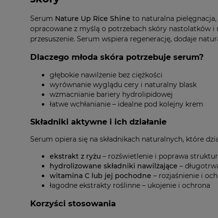
Serum
Nature Up Rice Shine
to naturalna pielęgnacja,
opracowane z myślą o potrzebach skóry nastolatków i m
przesuszenie. Serum wspiera regenerację, dodaje natu
Dlaczego młoda skóra potrzebuje serum?
głębokie nawilżenie bez ciężkości
wyrównanie wyglądu cery i naturalny blask
wzmacnianie bariery hydrolipidowej
łatwe wchłanianie – idealne pod kolejny krem
Składniki aktywne i ich działanie
Serum opiera się na składnikach naturalnych, które dzi
ekstrakt z ryżu
– rozświetlenie i poprawa struktu
hydrolizowane składniki nawilżające
– długotrw
witamina C lub jej pochodne
– rozjaśnienie i oc
łagodne ekstrakty roślinne – ukojenie i ochrona
Korzyści stosowania