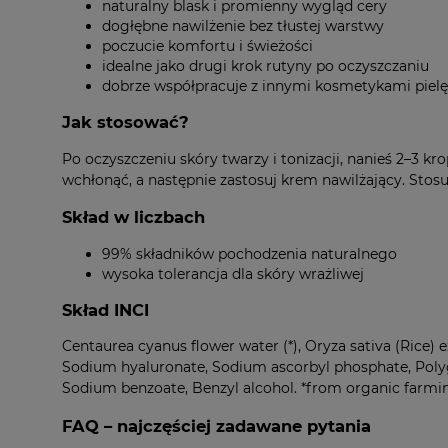
naturalny blask i promienny wygląd cery
dogłębne nawilżenie bez tłustej warstwy
poczucie komfortu i świeżości
idealne jako drugi krok rutyny po oczyszczaniu
dobrze współpracuje z innymi kosmetykami piel
Jak stosować?
Po oczyszczeniu skóry twarzy i tonizacji, nanieś 2–3 kr
wchłonąć, a następnie zastosuj krem nawilżający. Stosu
Skład w liczbach
99% składników pochodzenia naturalnego
wysoka tolerancja dla skóry wrażliwej
Skład INCI
Centaurea cyanus flower water (*), Oryza sativa (Rice) 
Sodium hyaluronate, Sodium ascorbyl phosphate, Polyg
Sodium benzoate, Benzyl alcohol. *from organic farmin
FAQ – najczęściej zadawane pytania