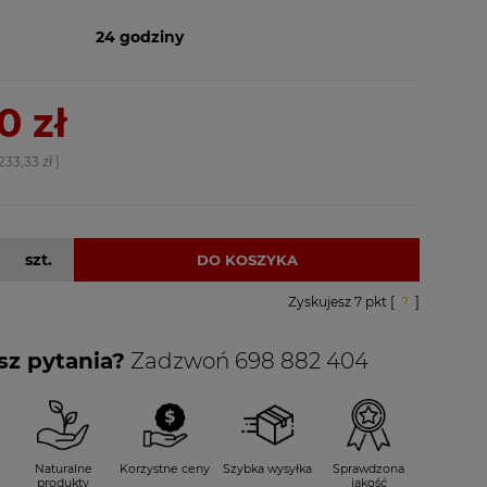
24 godziny
0 zł
233,33 zł
)
szt.
DO KOSZYKA
Zyskujesz
7
pkt [
?
]
z pytania?
Zadzwoń 698 882 404
Naturalne
Korzystne ceny
Szybka wysyłka
Sprawdzona
produkty
jakość