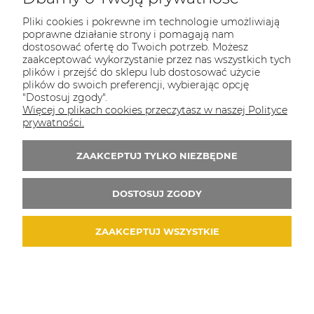
Magic Duo – Róż i Rozświetlacz w Stiku Couleur
Caramel * kol 2025/26
Pliki cookies i pokrewne im technologie umożliwiają
poprawne działanie strony i pomagają nam
94,00 zł
dostosować ofertę do Twoich potrzeb. Możesz
zaakceptować wykorzystanie przez nas wszystkich tych
DO KOSZYKA
plików i przejść do sklepu lub dostosować użycie
plików do swoich preferencji, wybierając opcję
"Dostosuj zgody".
Więcej o plikach cookies przeczytasz w naszej Polityce
prywatności.
ZAAKCEPTUJ TYLKO NIEZBĘDNE
DOSTOSUJ ZGODY
ZAAKCEPTUJ WSZYSTKIE