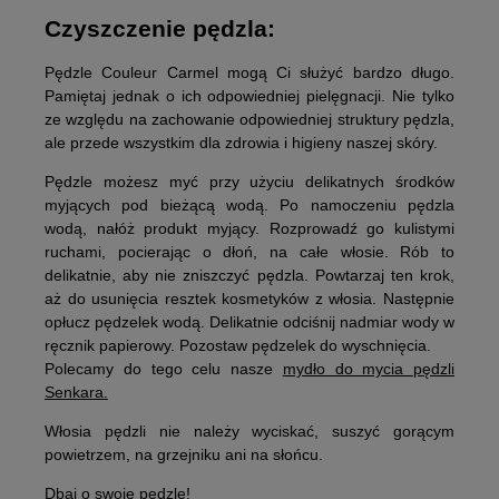
Czyszczenie pędzla:
Pędzle Couleur Carmel mogą Ci służyć bardzo długo.
Pamiętaj jednak o ich odpowiedniej pielęgnacji. Nie tylko
ze względu na zachowanie odpowiedniej struktury pędzla,
ale przede wszystkim dla zdrowia i higieny naszej skóry.
Pędzle możesz myć przy użyciu delikatnych środków
myjących pod bieżącą wodą. Po namoczeniu pędzla
wodą, nałóż produkt myjący. Rozprowadź go kulistymi
ruchami, pocierając o dłoń, na całe włosie. Rób to
delikatnie, aby nie zniszczyć pędzla. Powtarzaj ten krok,
aż do usunięcia resztek kosmetyków z włosia. Następnie
opłucz pędzelek wodą. Delikatnie odciśnij nadmiar wody w
ręcznik papierowy. Pozostaw pędzelek do wyschnięcia.
Polecamy do tego celu nasze
mydło do mycia pędzli
Senkara.
Włosia pędzli nie należy wyciskać, suszyć gorącym
powietrzem, na grzejniku ani na słońcu.
Dbaj o swoje pędzle!