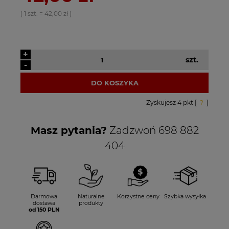
( 1
szt.
=
42,00 zł
)
+
szt.
-
DO KOSZYKA
Zyskujesz
4
pkt [
?
]
Masz pytania?
Zadzwoń 698 882
404
Darmowa
Naturalne
Korzystne ceny
Szybka wysyłka
dostawa
produkty
od 150 PLN