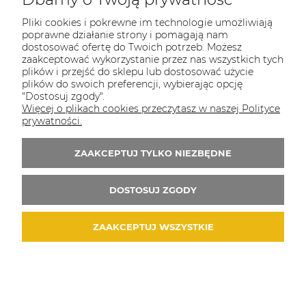
COULEUR CARAMEL
Pliki cookies i pokrewne im technologie umożliwiają
Zapraszamy do kontaktu od poniedziałku do
poprawne działanie strony i pomagają nam
piątku w godzinach 8:00 - 16:00
dostosować ofertę do Twoich potrzeb. Możesz
zaakceptować wykorzystanie przez nas wszystkich tych
Tel.:
512-985-884
plików i przejść do sklepu lub dostosować użycie
plików do swoich preferencji, wybierając opcję
E-mail:
sklep@couleurcaramel.pl
"Dostosuj zgody".
Więcej o plikach cookies przeczytasz w naszej Polityce
prywatności.
Zapisz się do 
newslettera
Otrzymasz powiadomienia o promocjach i
ZAAKCEPTUJ TYLKO NIEZBĘDNE
nowościach...i odbierzesz kupon o wartości 10
zł na pierwsze zakupy!
DOSTOSUJ ZGODY
ZAAKCEPTUJ WSZYSTKIE
© 2026 couleurcaramel.pl. Wszelkie prawa zastrzeżone.
Styl graficzny i aplikacje ShopGadget.pl
Sklep
internetowy Shoper.pl