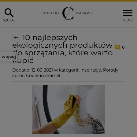
SZUKAJ
MENU
10 najlepszych
ekologicznych produktów
0
do sprzątania, które warto
więcej
kupić
Dodano:
12-03-2021
w kategorii:
Inspiracje
,
Porady
autor:
Couleurcaramel