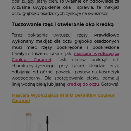
opalizujący, jasny cień.
To właśnie on odpowiada za
wizualne uwypuklenie oka
i sprawia, że makijaż
oczu głęboko osadzonych zyskuje na świeżości!
Tuszowanie rzęs i otwieranie oka kredką
Teraz dokładnie wytuszuj rzęsy.
Prawidłowo
wykonany makijaż dla oczu głęboko osadzonych
musi mieć rzęsy podkręcone i podkreślone
trwałym tuszem, takim jak
mascara wydłużająca
Couleur Caramel
. Jeśli chcesz uniknąć ich
charakterystycznego przy takim układzie oczu
odbijania od górnej powieki, postaw na kosmetyk
wodoodporny. Dla spotęgowania efektu pomaluj
linię wodną białą lub jasną
kredką do oczu
. Gotowe!
Mascara Wydłużająca 81 BIO Definition Couleur
Caramel