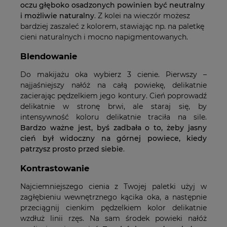
oczu głęboko osadzonych powinien być neutralny
i możliwie naturalny
. Z kolei na wieczór możesz
bardziej zaszaleć z kolorem, stawiając np. na paletkę
cieni naturalnych i mocno napigmentowanych.
Blendowanie
Do makijażu oka wybierz 3 cienie. Pierwszy –
najjaśniejszy nałóż na całą powiekę, delikatnie
zacierając pędzelkiem jego kontury. Cień poprowadź
delikatnie w stronę brwi, ale staraj się, by
intensywność koloru delikatnie traciła na sile.
Bardzo ważne jest, byś zadbała o to, żeby jasny
cień był widoczny na górnej powiece, kiedy
patrzysz prosto przed siebie
.
Kontrastowanie
Najciemniejszego cienia z Twojej paletki użyj w
zagłębieniu wewnętrznego kącika oka, a następnie
przeciągnij cienkim pędzelkiem kolor delikatnie
wzdłuż linii rzęs. Na sam środek powieki nałóż