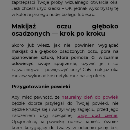
zaprzepaści Twoje próby wizualnego otwarcia oka.
Jeśli chcesz użyć kredki – OK, jednak wykorzystaj tę
w kolorze jasnego nude, białego lub écru.
Makijaż oczu głęboko
osadzonych — krok po kroku
Skoro już wiesz, jak nie powinien wyglądać
makijaż dla głęboko osadzonych oczu, pora na
opanowanie sztuki, która pomoże Ci wizualnie
odświeżyć swoje spojrzenie
, ożywić je i co
najważniejsze – powiększyć oczy! Cały makijaż oka
możesz wykonać kosmetykami z naszej oferty.
Przygotowanie powieki
Aby mieć pewność, że
naturalny cień do powiek
będzie dobrze przylegał do Twojej powieki, nie
będzie kruszył się i warzył w jej zagięciu, przed jego
nałożeniem użyj specjalnej
bazy pod cienie
.
Opcjonalnie, na powiekę możesz nanieść również
krem korygujący do twarzy w odcieniu jasny beż,