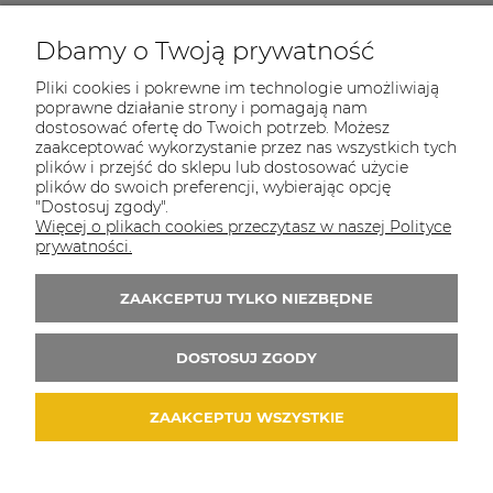
Dbamy o Twoją prywatność
COULEUR CARAMEL
Pliki cookies i pokrewne im technologie umożliwiają
Zapraszamy do kontaktu od poniedziałku do
poprawne działanie strony i pomagają nam
piątku w godzinach 8:00 - 16:00
dostosować ofertę do Twoich potrzeb. Możesz
zaakceptować wykorzystanie przez nas wszystkich tych
Tel.:
512-985-884
plików i przejść do sklepu lub dostosować użycie
plików do swoich preferencji, wybierając opcję
E-mail:
sklep@couleurcaramel.pl
"Dostosuj zgody".
Więcej o plikach cookies przeczytasz w naszej Polityce
Zapisz się do 
newslettera
prywatności.
Otrzymasz powiadomienia o promocjach i
ZAAKCEPTUJ TYLKO NIEZBĘDNE
nowościach...i odbierzesz kupon o wartości 10
zł na pierwsze zakupy!
DOSTOSUJ ZGODY
ZAAKCEPTUJ WSZYSTKIE
© 2026 couleurcaramel.pl. Wszelkie prawa zastrzeżone.