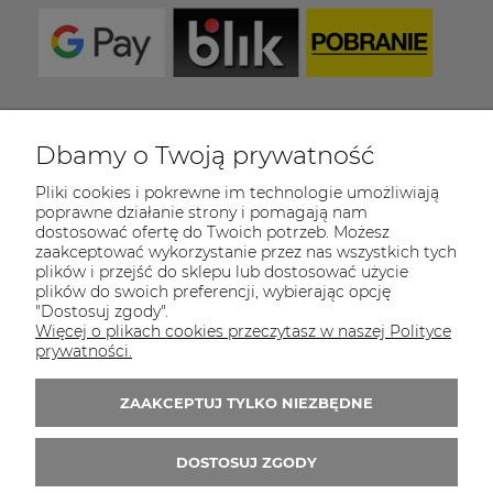
Dbamy o Twoją prywatność
COULEUR CARAMEL
Pliki cookies i pokrewne im technologie umożliwiają
Zapraszamy do kontaktu od poniedziałku do
poprawne działanie strony i pomagają nam
piątku w godzinach 8:00 - 16:00
dostosować ofertę do Twoich potrzeb. Możesz
zaakceptować wykorzystanie przez nas wszystkich tych
Tel.:
512-985-884
plików i przejść do sklepu lub dostosować użycie
plików do swoich preferencji, wybierając opcję
E-mail:
sklep@couleurcaramel.pl
"Dostosuj zgody".
Więcej o plikach cookies przeczytasz w naszej Polityce
Zapisz się do 
newslettera
prywatności.
Otrzymasz powiadomienia o promocjach i
ZAAKCEPTUJ TYLKO NIEZBĘDNE
nowościach...i odbierzesz kupon o wartości 10
zł na pierwsze zakupy!
DOSTOSUJ ZGODY