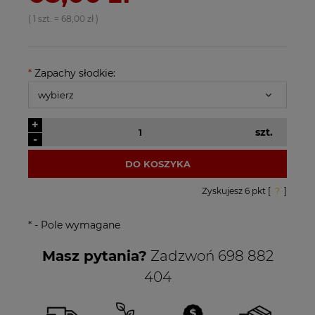
( 1
szt.
=
68,00 zł
)
*
Zapachy słodkie:
+
szt.
-
DO KOSZYKA
Zyskujesz
6
pkt [
?
]
*
- Pole wymagane
Masz pytania?
Zadzwoń 698 882
404