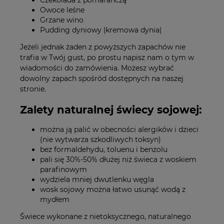
Czekolada z pomarańczą
Owoce leśne
Grzane wino
Pudding dyniowy |kremowa dynia|
Jeżeli jednak żaden z powyższych zapachów nie
trafia w Twój gust, po prostu napisz nam o tym w
wiadomości do zamówienia. Możesz wybrać
dowolny zapach spośród dostępnych na naszej
stronie.
Zalety naturalnej świecy sojowej:
można ją palić w obecności alergików i dzieci
(nie wytwarza szkodliwych toksyn)
bez formaldehydu, toluenu i benzolu
pali się 30%-50% dłużej niż świeca z woskiem
parafinowym
wydziela mniej dwutlenku węgla
wosk sojowy można łatwo usunąć wodą z
mydłem
Świece wykonane z nietoksycznego, naturalnego