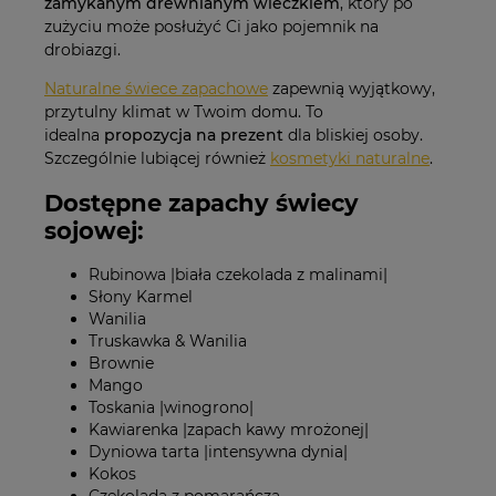
zamykanym drewnianym wieczkiem
, który po
zużyciu może posłużyć Ci jako pojemnik na
drobiazgi.
Naturalne świece zapachowe
zapewnią wyjątkowy,
przytulny klimat w Twoim domu. To
idealna
propozycja na prezent
dla bliskiej osoby.
Szczególnie lubiącej również
kosmetyki naturalne
.
Dostępne zapachy świecy
sojowej:
Rubinowa |biała czekolada z malinami|
Słony Karmel
Wanilia
Truskawka & Wanilia
Brownie
Mango
Toskania |winogrono|
Kawiarenka |zapach kawy mrożonej|
Dyniowa tarta |intensywna dynia|
Kokos