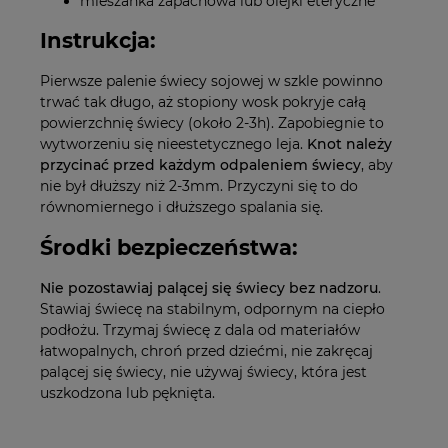
mieszanka zapachowa lub olejki eteryczne
Instrukcja:
Pierwsze palenie świecy sojowej w szkle powinno
trwać tak długo, aż stopiony wosk pokryje całą
powierzchnię świecy (około 2-3h). Zapobiegnie to
wytworzeniu się nieestetycznego leja.
Knot należy
przycinać przed każdym odpaleniem świecy
, aby
nie był dłuższy niż 2-3mm. Przyczyni się to do
równomiernego i dłuższego spalania się.
Środki bezpieczeństwa:
Nie pozostawiaj palącej się świecy bez nadzoru
.
Stawiaj świecę na stabilnym, odpornym na ciepło
podłożu. Trzymaj świecę z dala od materiałów
łatwopalnych, chroń przed dziećmi, nie zakręcaj
palącej się świecy, nie używaj świecy, która jest
uszkodzona lub pęknięta.